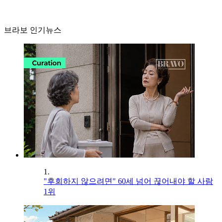
브라보 인기뉴스
1.
"후회하지 않으려면" 60세 넘어 끊어내야 할 사람
1위