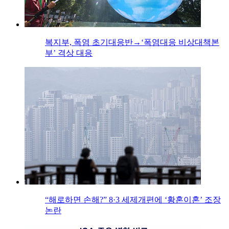
복지부, 폭염 초기대응반→‘폭염대응 비상대책본
부’ 격상 대응
“해로하면 손해?” 8·3 세제개편에 ‘황혼이혼’ 조장
논란