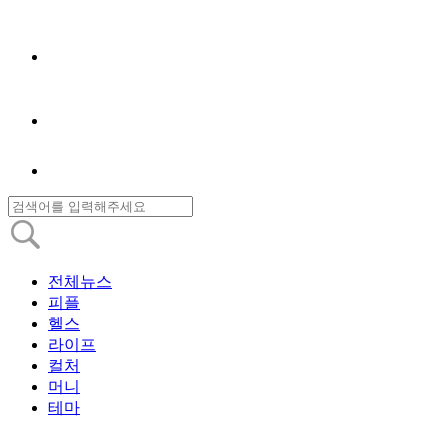
전체뉴스
피플
헬스
라이프
컬처
머니
테마