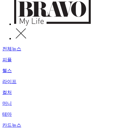
전체뉴스
피플
헬스
라이프
컬처
머니
테마
카드뉴스