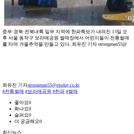
중부·경북·전북내륙 일부 지역에 한파특보가 내려진 13일 오
후 서울 동작구 보라매공원 썰매장에서 어린이들이 전통썰매
를 타며 겨울추억을 만들고 있다. 최유진 기자 strongman55@
최유진 기자
strongman55@etoday.co.kr
#전통썰매
#보라매공원
#한파
#썰매
좋아요
0
화나요
0
슬퍼요
0
더 궁금해요
0
최신뉴스