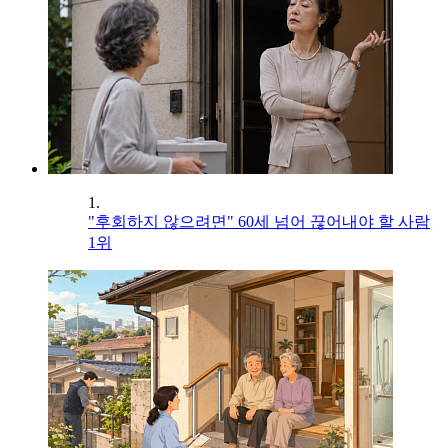
1.
"후회하지 않으려면" 60세 넘어 끊어내야 할 사람
1위