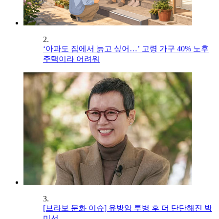
2.
‘아파도 집에서 늙고 싶어…’ 고령 가구 40% 노후
주택이라 어려워
3.
[브라보 문화 이슈] 유방암 투병 후 더 단단해진 박
미선