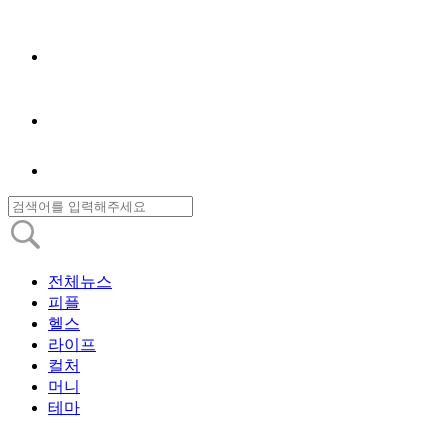
전체뉴스
피플
헬스
라이프
컬처
머니
테마