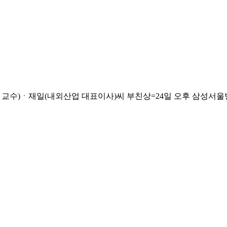
)ㆍ재일(내외산업 대표이사)씨 부친상=24일 오후 삼성서울병원, 발인