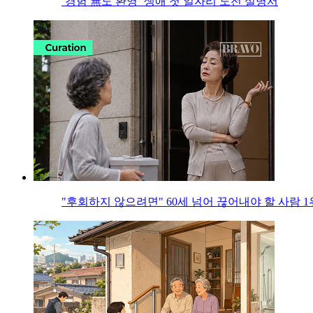
‘경험 無도 환영’ 생애 첫 일자리 도전 설명서
"후회하지 않으려면" 60세 넘어 끊어내야 할 사람 1