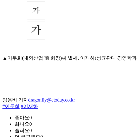
▲이두희(내외산업 前 회장)씨 별세, 이재하(성균관대 경영학과 교수
양용비 기자
dragonfly@etoday.co.kr
#이두희
#이재하
좋아요
0
화나요
0
슬퍼요
0
더 궁금해요
0