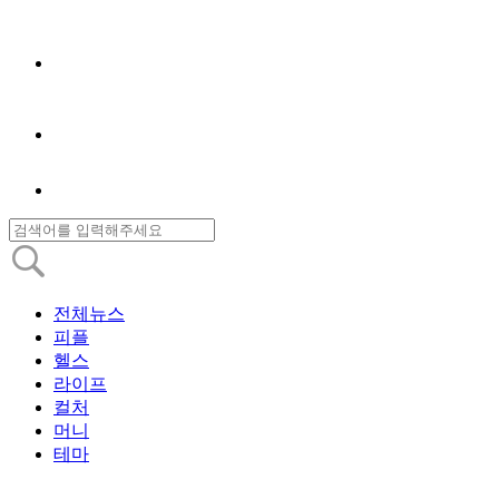
전체뉴스
피플
헬스
라이프
컬처
머니
테마