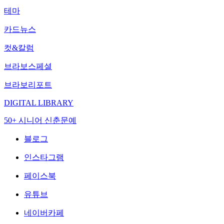
테마
카드뉴스
컷&칼럼
브라보스페셜
브라보리포트
DIGITAL LIBRARY
50+ 시니어 신춘문예
블로그
인스타그램
페이스북
유튜브
네이버카페