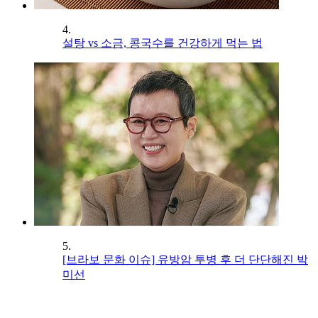
4.
설탕 vs 소금, 콩국수를 건강하게 먹는 법
5.
[브라보 문화 이슈] 유방암 투병 후 더 단단해진 박
미선