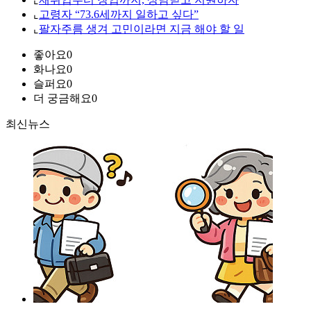
⌞
고령자 “73.6세까지 일하고 싶다”
⌞
팔자주름 생겨 고민이라면 지금 해야 할 일
좋아요
0
화나요
0
슬퍼요
0
더 궁금해요
0
최신뉴스