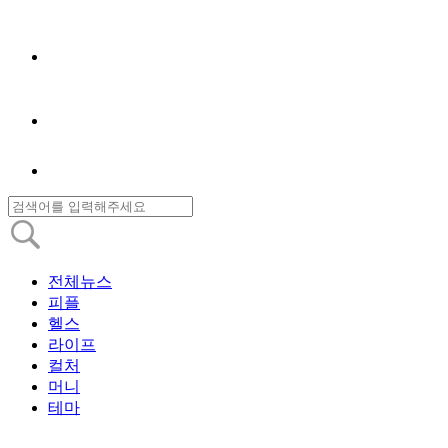
전체뉴스
피플
헬스
라이프
컬처
머니
테마