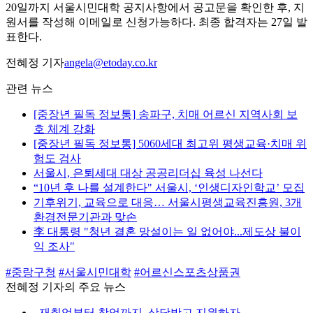
20일까지 서울시민대학 공지사항에서 공고문을 확인한 후, 지
원서를 작성해 이메일로 신청가능하다. 최종 합격자는 27일 발
표한다.
전혜정 기자
angela@etoday.co.kr
관련 뉴스
[중장년 필독 정보통] 송파구, 치매 어르신 지역사회 보
호 체계 강화
[중장년 필독 정보통] 5060세대 최고위 평생교육·치매 위
험도 검사
서울시, 은퇴세대 대상 공공리더십 육성 나선다
“10년 후 나를 설계한다" 서울시, ‘인생디자인학교’ 모집
기후위기, 교육으로 대응… 서울시평생교육진흥원, 3개
환경전문기관과 맞손
李 대통령 "청년 결혼 망설이는 일 없어야...제도상 불이
익 조사"
#중랑구청
#서울시민대학
#어르신스포츠상품권
전혜정 기자의 주요 뉴스
⌞
재취업부터 창업까지, 상담받고 지원하자