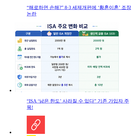
“해로하면 손해?” 8·3 세제개편에 ‘황혼이혼’ 조장
논란
“ISA ‘남은 한도’ 사라질 수 있다” 기존 가입자 주
목!