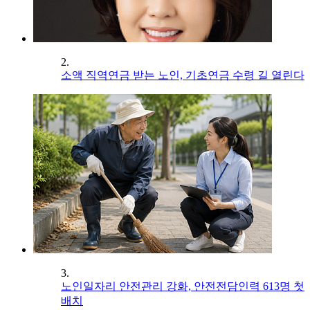
2.
소액 직역연금 받는 노인, 기초연금 수령 길 열린다
3.
노인일자리 안전관리 강화, 안전전담인력 613명 첫
배치