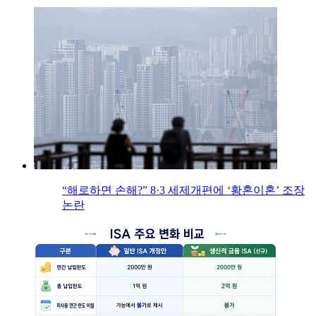
“해로하면 손해?” 8·3 세제개편에 ‘황혼이혼’ 조장
논란