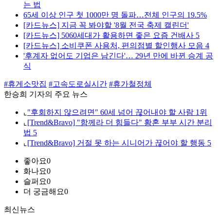
는 법
65세 이상 인구 첫 1000만 명 돌파…전체 인구의 19.5%
[카드뉴스] 지금 꼭 봐야할 '8월 전국 축제 캘린더'
[카드뉴스] 5060세대가 활용하면 좋은 요즘 건배사 5
[카드뉴스] 소비쿠폰 사용처, 편의점별 할인행사 모음 4
'후계자 없어도 기업은 남긴다'… 29년 만에 바뀐 승계 공
식
#휴게소맛집
#고속도로실시간
#휴가철정체
한승희 기자의 주요 뉴스
⌞
"후회하지 않으려면" 60세 넘어 끊어내야 할 사람 1위
⌞
[Trend&Bravo] "함께라 더 힘들다" 황혼 부부 시간 분리
법 5
⌞
[Trend&Bravo] 거절 못 하는 시니어가 끊어야 할 행동 5
좋아요
0
화나요
0
슬퍼요
0
더 궁금해요
0
최신뉴스