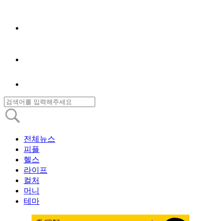
전체뉴스
피플
헬스
라이프
컬처
머니
테마