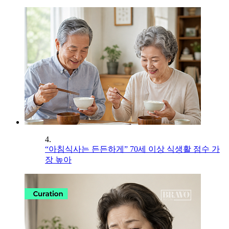
4.
“아침식사는 든든하게” 70세 이상 식생활 점수 가
장 높아