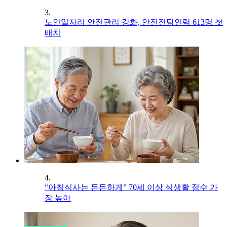
3.
노인일자리 안전관리 강화, 안전전담인력 613명 첫
배치
4.
“아침식사는 든든하게” 70세 이상 식생활 점수 가
장 높아