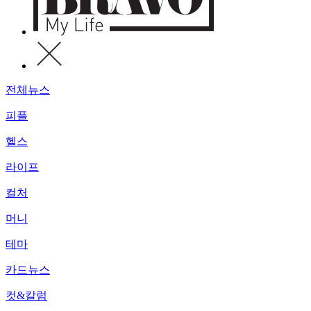
전체뉴스
피플
헬스
라이프
컬처
머니
테마
카드뉴스
컷&칼럼