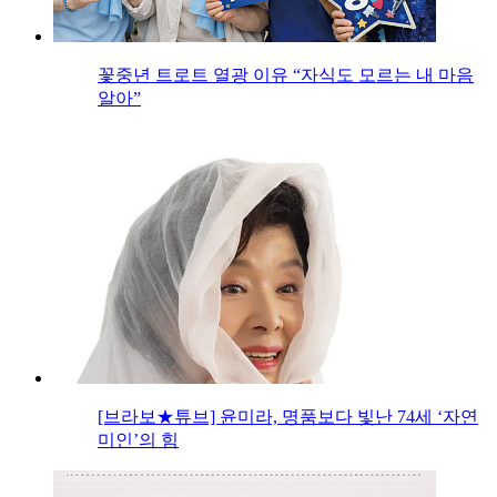
꽃중년 트로트 열광 이유 “자식도 모르는 내 마음
알아”
[브라보★튜브] 윤미라, 명품보다 빛난 74세 ‘자연
미인’의 힘