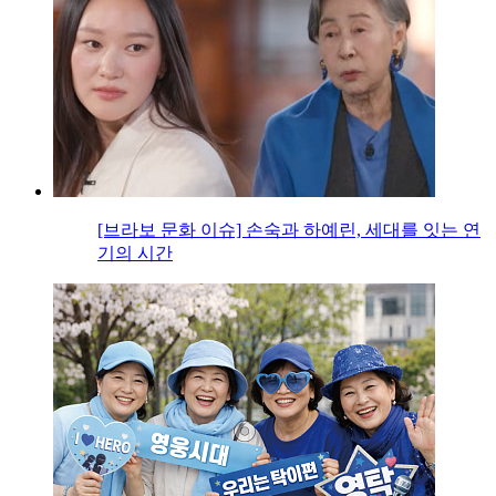
[브라보 문화 이슈] 손숙과 하예린, 세대를 잇는 연
기의 시간