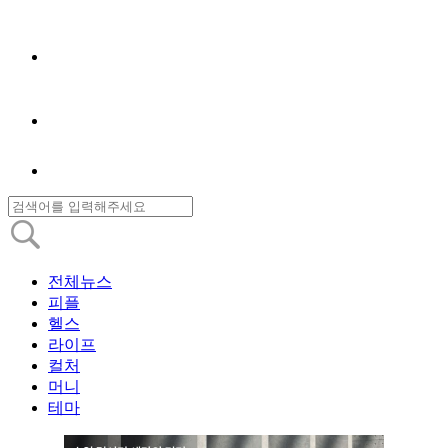
전체뉴스
피플
헬스
라이프
컬처
머니
테마