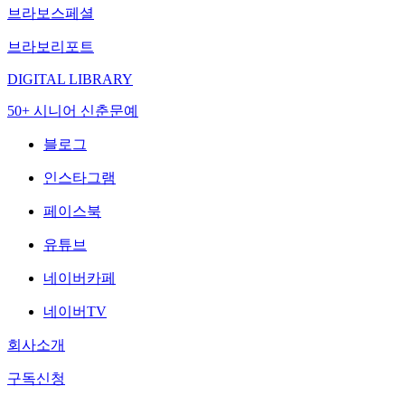
브라보스페셜
브라보리포트
DIGITAL LIBRARY
50+ 시니어 신춘문예
블로그
인스타그램
페이스북
유튜브
네이버카페
네이버TV
회사소개
구독신청