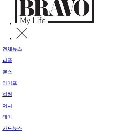
전체뉴스
피플
헬스
라이프
컬처
머니
테마
카드뉴스