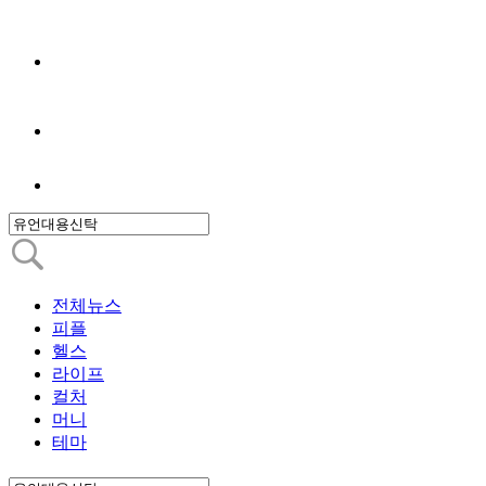
전체뉴스
피플
헬스
라이프
컬처
머니
테마