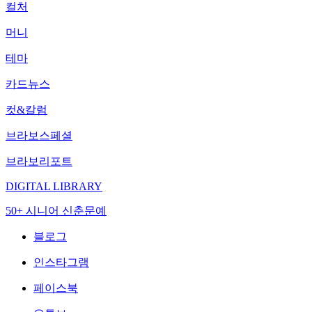
컬처
머니
테마
카드뉴스
컷&칼럼
브라보스페셜
브라보리포트
DIGITAL LIBRARY
50+ 시니어 신춘문예
블로그
인스타그램
페이스북