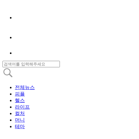
전체뉴스
피플
헬스
라이프
컬처
머니
테마