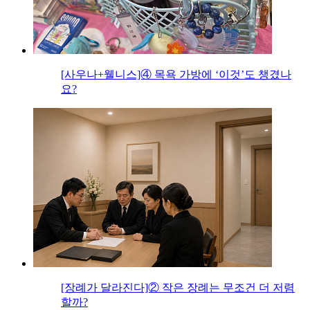
[사우나+웰니스]④ 목욕 가방에 ‘이것’도 챙겼나
요?
[장례가 달라진다]② 작은 장례는 무조건 더 저렴
할까?