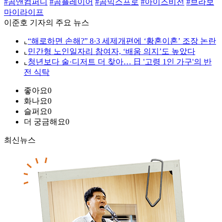
#곰앤컴퍼니
#곰플레이어
#곰믹스프로
#아이즈비전
#브라보
마이라이프
이준호 기자의 주요 뉴스
⌞
“해로하면 손해?” 8·3 세제개편에 ‘황혼이혼’ 조장 논란
⌞
민간형 노인일자리 참여자, ‘배움 의지’도 높았다
⌞
청년보다 술·디저트 더 찾아… 日 '고령 1인 가구'의 반
전 식탁
좋아요
0
화나요
0
슬퍼요
0
더 궁금해요
0
최신뉴스