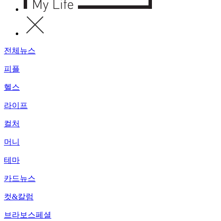
전체뉴스
피플
헬스
라이프
컬처
머니
테마
카드뉴스
컷&칼럼
브라보스페셜