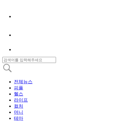
전체뉴스
피플
헬스
라이프
컬처
머니
테마