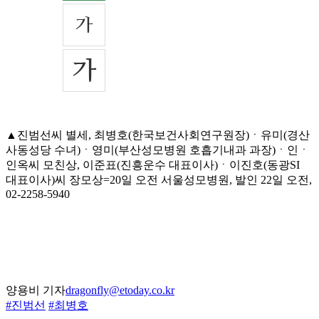
▲진범선씨 별세, 최병호(한국보건사회연구원장)ㆍ유미(경산
사동성당 수녀)ㆍ영미(부산성모병원 호흡기내과 과장)ㆍ인ㆍ
인옥씨 모친상, 이준표(진흥운수 대표이사)ㆍ이진호(동광SI
대표이사)씨 장모상=20일 오전 서울성모병원, 발인 22일 오전,
02-2258-5940
양용비 기자
dragonfly@etoday.co.kr
#진범선
#최병호