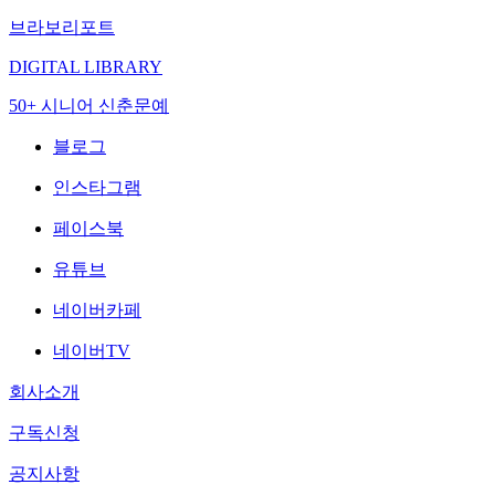
브라보리포트
DIGITAL LIBRARY
50+ 시니어 신춘문예
블로그
인스타그램
페이스북
유튜브
네이버카페
네이버TV
회사소개
구독신청
공지사항