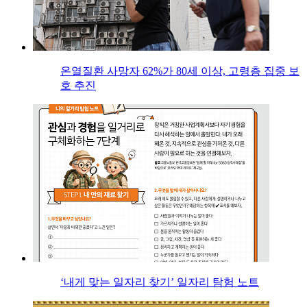
온열질환 사망자 62%가 80세 이상, 고령층 집중 보
호 추진
‘내게 맞는 일자리 찾기’ 일자리 탐험 노트