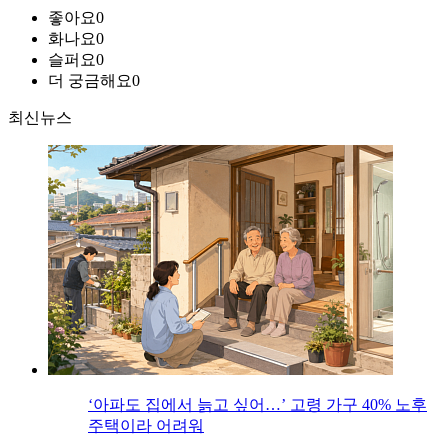
좋아요
0
화나요
0
슬퍼요
0
더 궁금해요
0
최신뉴스
‘아파도 집에서 늙고 싶어…’ 고령 가구 40% 노후
주택이라 어려워