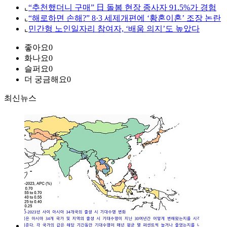
⌞
“추천했더니 구매” 日 돌봄 현장 종사자 91.5%가 경험
⌞
“해로하면 손해?” 8·3 세제개편에 ‘황혼이혼’ 조장 논란
⌞
민간형 노인일자리 참여자, ‘배움 의지’도 높았다
좋아요
0
화나요
0
슬퍼요
0
더 궁금해요
0
최신뉴스