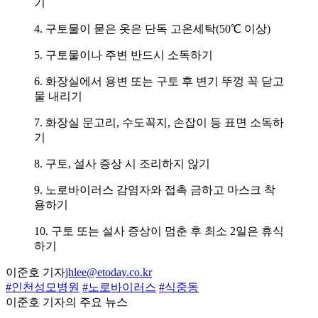
기
4. 구토물이 묻은 옷은 단독 고온세탁(50℃ 이상)
5. 구토물이나 주변 반드시 소독하기
6. 화장실에서 용변 또는 구토 후 변기 뚜껑 꼭 닫고
물 내리기
7. 화장실 문고리, 수도꼭지, 손잡이 등 표면 소독하
기
8. 구토, 설사 증상 시 조리하지 않기
9. 노로바이러스 감염자와 접촉 금하고 마스크 착
용하기
10. 구토 또는 설사 증상이 멈춘 후 최소 2일은 휴식
하기
이준호 기자
jhlee@etoday.co.kr
#인천성모병원
#노로바이러스
#식중동
이준호 기자의 주요 뉴스