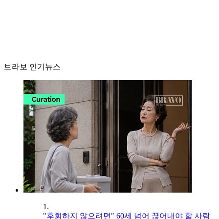
브라보 인기뉴스
1.
"후회하지 않으려면" 60세 넘어 끊어내야 할 사람