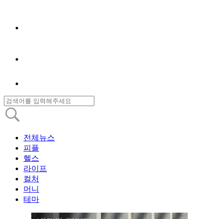
전체뉴스
피플
헬스
라이프
컬처
머니
테마