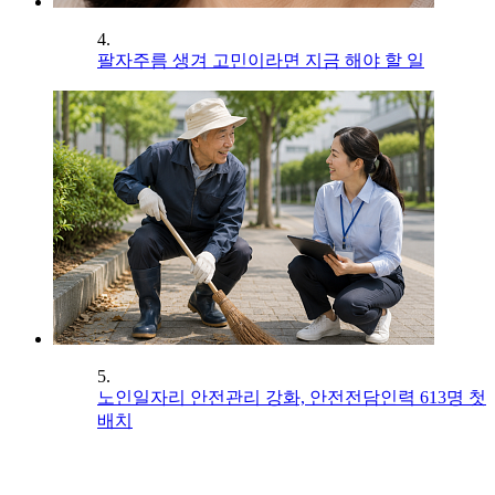
4.
팔자주름 생겨 고민이라면 지금 해야 할 일
5.
노인일자리 안전관리 강화, 안전전담인력 613명 첫
배치