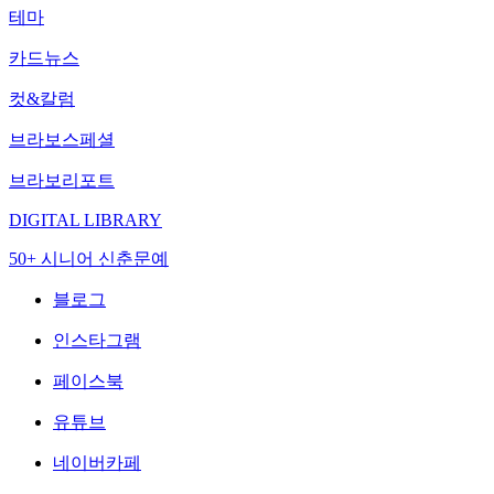
테마
카드뉴스
컷&칼럼
브라보스페셜
브라보리포트
DIGITAL LIBRARY
50+ 시니어 신춘문예
블로그
인스타그램
페이스북
유튜브
네이버카페