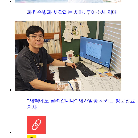
파킨슨병과 헷갈리는 치매, 루이소체 치매
“새벽에도 달려갑니다” 재가임종 지키는 방문진료
의사