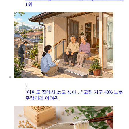
1위
2.
‘아파도 집에서 늙고 싶어…’ 고령 가구 40% 노후
주택이라 어려워