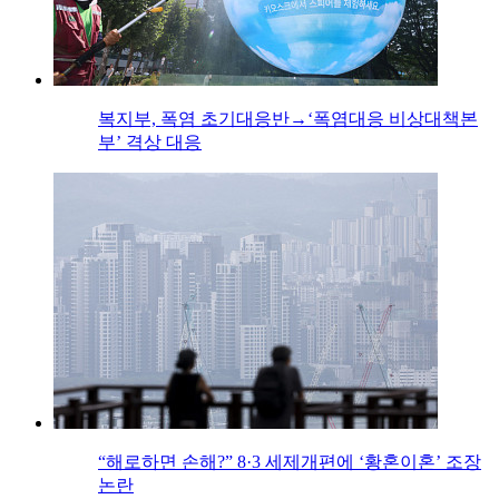
복지부, 폭염 초기대응반→‘폭염대응 비상대책본
부’ 격상 대응
“해로하면 손해?” 8·3 세제개편에 ‘황혼이혼’ 조장
논란