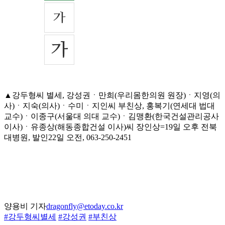
▲강두형씨 별세, 강성권ㆍ만희(우리몸한의원 원장)ㆍ지영(의
사)ㆍ지숙(의사)ㆍ수미ㆍ지인씨 부친상, 홍복기(연세대 법대
교수)ㆍ이종구(서울대 의대 교수)ㆍ김맹환(한국건설관리공사
이사)ㆍ유종상(해동종합건설 이사)씨 장인상=19일 오후 전북
대병원, 발인22일 오전, 063-250-2451
양용비 기자
dragonfly@etoday.co.kr
#강두형씨별세
#강성권
#부친상