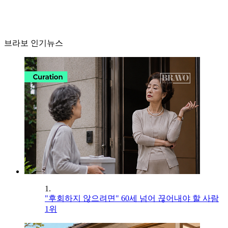
브라보 인기뉴스
1.
"후회하지 않으려면" 60세 넘어 끊어내야 할 사람
1위