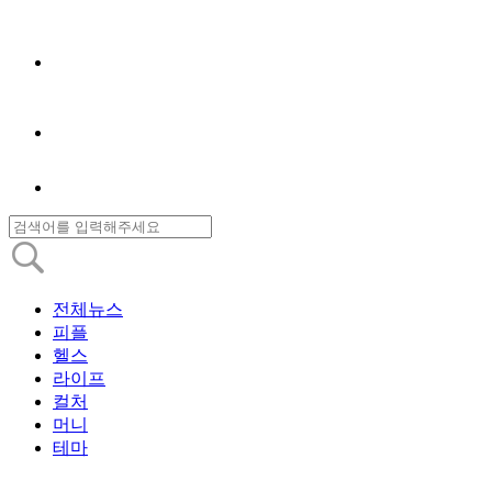
전체뉴스
피플
헬스
라이프
컬처
머니
테마