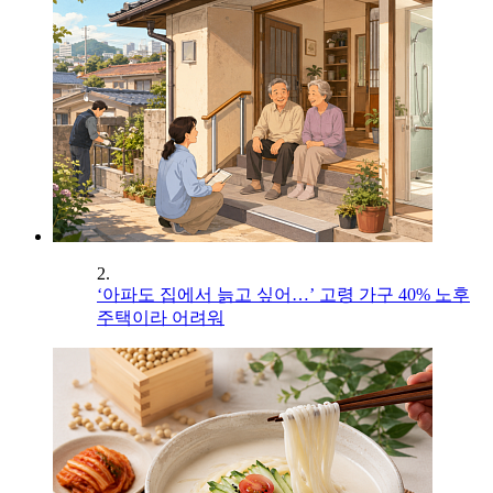
2.
‘아파도 집에서 늙고 싶어…’ 고령 가구 40% 노후
주택이라 어려워