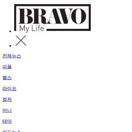
전체뉴스
피플
헬스
라이프
컬처
머니
테마