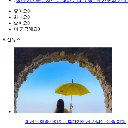
⌞
청년보다 술·디저트 더 찾아… 日 '고령 1인 가구'의 반전
좋아요
0
화나요
0
슬퍼요
0
더 궁금해요
0
최신뉴스
피서는 미술관이지…휴가지에서 만나는 예술 여행