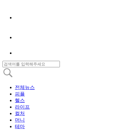
전체뉴스
피플
헬스
라이프
컬처
머니
테마