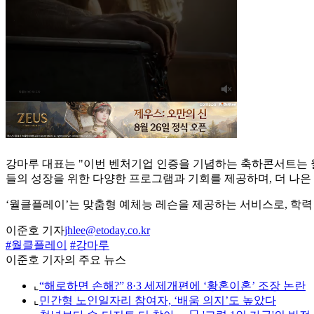
강마루 대표는 "이번 벤처기업 인증을 기념하는 축하콘서트는 
들의 성장을 위한 다양한 프로그램과 기회를 제공하며, 더 나은
‘월클플레이’는 맞춤형 예체능 레슨을 제공하는 서비스로, 학력
이준호 기자
jhlee@etoday.co.kr
#월클플레이
#강마루
이준호 기자의 주요 뉴스
⌞
“해로하면 손해?” 8·3 세제개편에 ‘황혼이혼’ 조장 논란
⌞
민간형 노인일자리 참여자, ‘배움 의지’도 높았다