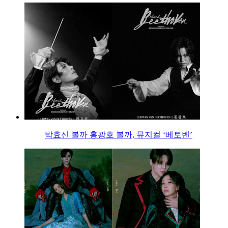
박효신 볼까 홍광호 볼까, 뮤지컬 ‘베토벤’