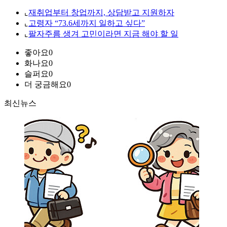
⌞
재취업부터 창업까지, 상담받고 지원하자
⌞
고령자 “73.6세까지 일하고 싶다”
⌞
팔자주름 생겨 고민이라면 지금 해야 할 일
좋아요
0
화나요
0
슬퍼요
0
더 궁금해요
0
최신뉴스