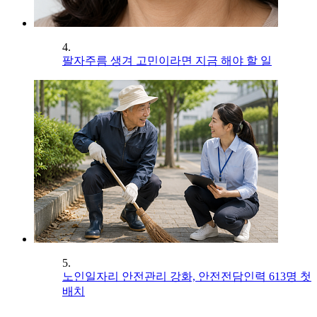
4.
팔자주름 생겨 고민이라면 지금 해야 할 일
5.
노인일자리 안전관리 강화, 안전전담인력 613명 첫
배치