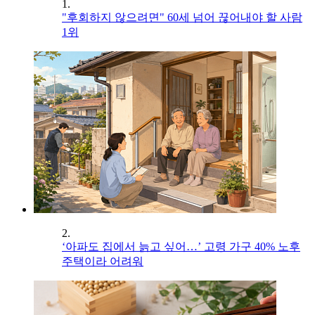
1.
"후회하지 않으려면" 60세 넘어 끊어내야 할 사람
1위
2.
‘아파도 집에서 늙고 싶어…’ 고령 가구 40% 노후
주택이라 어려워