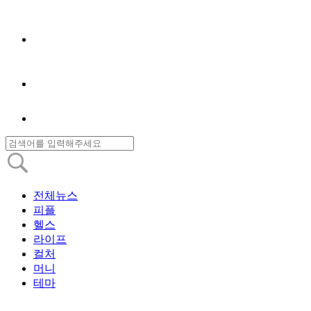
전체뉴스
피플
헬스
라이프
컬처
머니
테마