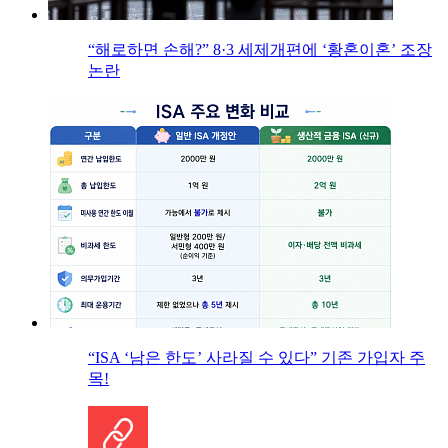
“해로하면 손해?” 8·3 세제개편에 ‘황혼이혼’ 조장
논란
“ISA ‘남은 한도’ 사라질 수 있다” 기존 가입자 주
목!