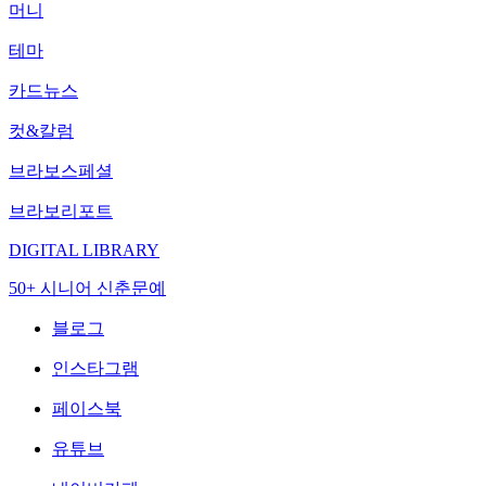
머니
테마
카드뉴스
컷&칼럼
브라보스페셜
브라보리포트
DIGITAL LIBRARY
50+ 시니어 신춘문예
블로그
인스타그램
페이스북
유튜브