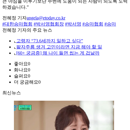
큰 야심을 이루기보단 주변에 도움이 되는 사람이 되도록 노력
하겠습니다.”
전혜정 기자
angela@etoday.co.kr
#대한승마협회
#박서영협회장
#박서영
#승마협회
#승마
전혜정 기자의 주요 뉴스
⌞
고령자 “73.6세까지 일하고 싶다”
⌞
팔자주름 생겨 고민이라면 지금 해야 할 일
⌞
[60+ 궁금증] 왜 나이 들면 씹는 게 겁날까
좋아요
0
화나요
0
슬퍼요
0
더 궁금해요
0
최신뉴스