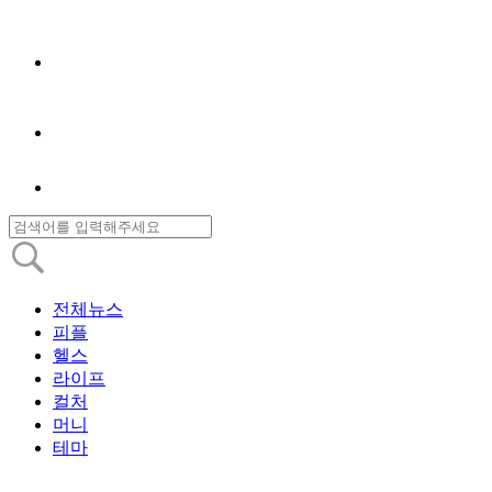
전체뉴스
피플
헬스
라이프
컬처
머니
테마