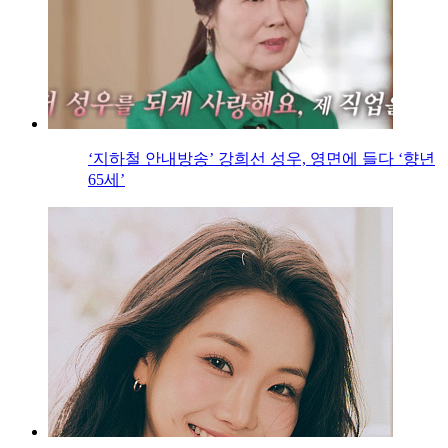
‘지하철 안내방송’ 강희선 성우, 영면에 들다 ‘향년
65세’