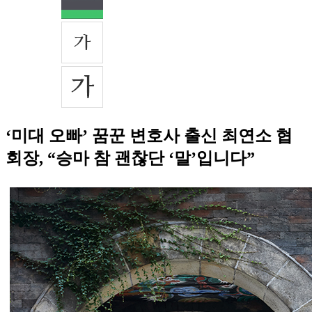
‘미대 오빠’ 꿈꾼 변호사 출신 최연소 협
회장, “승마 참 괜찮단 ‘말’입니다”