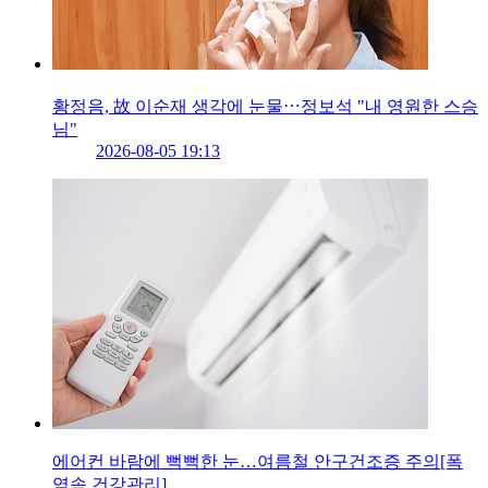
황정음, 故 이순재 생각에 눈물⋯정보석 "내 영원한 스승
님"
2026-08-05 19:13
에어컨 바람에 뻑뻑한 눈…여름철 안구건조증 주의[폭
염속 건강관리]