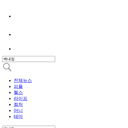
전체뉴스
피플
헬스
라이프
컬처
머니
테마