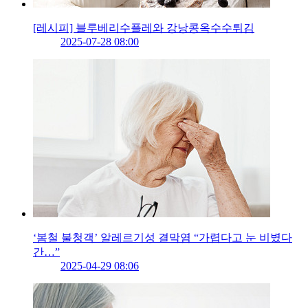
[레시피] 블루베리수플레와 강낭콩옥수수튀김
2025-07-28 08:00
‘봄철 불청객’ 알레르기성 결막염 “가렵다고 눈 비볐다
간…”
2025-04-29 08:06