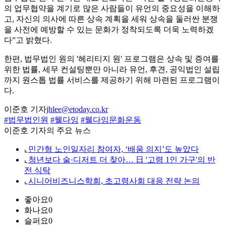
의 업무협약을 계기로 많은 사람들이 유언의 중요성을 이해하
고, 자신의 의사에 따른 상속 계획을 세워 상속을 둘러싼 분쟁
을 사전에 예방할 수 있는 문화가 정착되도록 더욱 노력하겠
다”고 밝혔다.
한편, 법무법인 원의 '헤리티지 원' 프로그램은 상속 및 증여를
위한 법률, 세무 컨설팅뿐만 아니라 유언, 후견, 공익법인 설립
까지 원스톱 법률 서비스를 제공하기 위해 마련된 프로그램이
다.
이준호 기자
jhlee@etoday.co.kr
#법무법인원
#웰다잉
#웰다잉문화운동
이준호 기자의 주요 뉴스
⌞
민간형 노인일자리 참여자, ‘배움 의지’도 높았다
⌞
청년보다 술·디저트 더 찾아… 日 '고령 1인 가구'의 반
전 식탁
⌞
시니어비즈니스학회, 초고령사회 대응 전략 논의
좋아요
0
화나요
0
슬퍼요
0