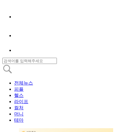
전체뉴스
피플
헬스
라이프
컬처
머니
테마