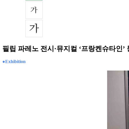
필립 파레노 전시·뮤지컬 ‘프랑켄슈타인’ 
●Exhibition