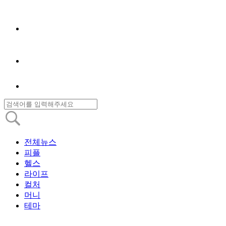
전체뉴스
피플
헬스
라이프
컬처
머니
테마