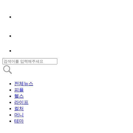
전체뉴스
피플
헬스
라이프
컬처
머니
테마