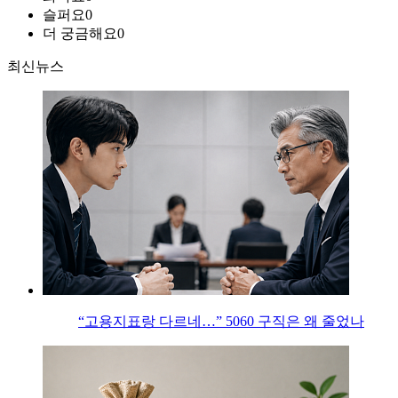
슬퍼요
0
더 궁금해요
0
최신뉴스
“고용지표랑 다르네…” 5060 구직은 왜 줄었나