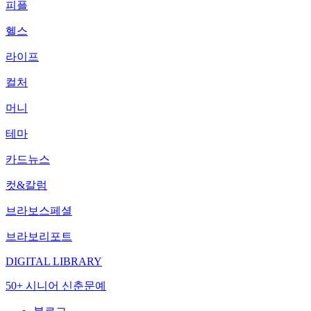
피플
헬스
라이프
컬처
머니
테마
카드뉴스
컷&칼럼
브라보스페셜
브라보리포트
DIGITAL LIBRARY
50+ 시니어 신춘문예