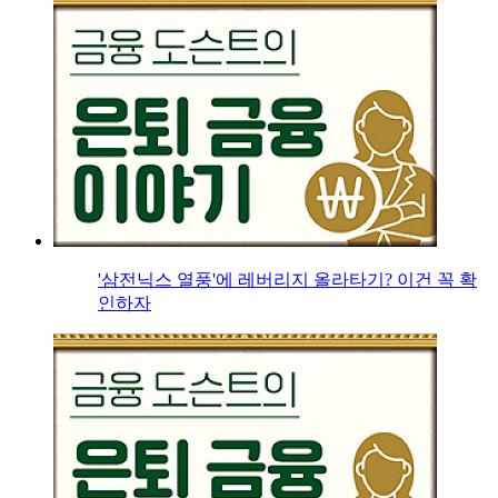
'삼전닉스 열풍'에 레버리지 올라타기? 이건 꼭 확
인하자