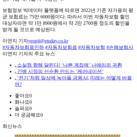
보험정보 빅데이터 플랫폼에 따르면 2022년 기준 자가용의 평
균 보험료는 75만 6000원이다. 따라서 이번 자동차보험 할인
대상자라면 약 1만 8900원에서 약 2만 2700원 정도의 할인을
받게 될 것으로 예상된다.
이연지 기자
yeonji@etoday.co.kr
#자동차보험료인하
#자동차보험료
#자동차보험
#손해보험사
이연지 기자의 주요 뉴스
⌞
소실점 향해 달린다! ‘나쁜 계집애’ 나애리의 귀환
⌞
간병 시장의 선순환 만드는 ‘케어네이션’
⌞
‘전기’처럼 일상에 녹아들 금융AI, 미래는 어떻게 바뀔
까?
좋아요
0
화나요
0
슬퍼요
0
더 궁금해요
0
최신뉴스