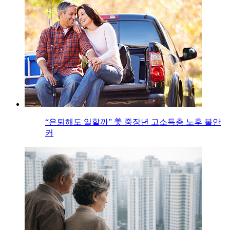
“은퇴해도 일할까” 美 중장년 고소득층 노후 불안
커