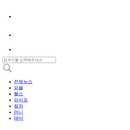
전체뉴스
피플
헬스
라이프
컬처
머니
테마