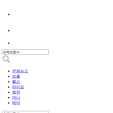
전체뉴스
피플
헬스
라이프
컬처
머니
테마