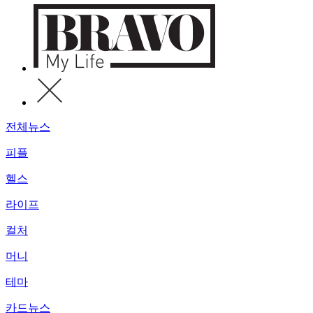
전체뉴스
피플
헬스
라이프
컬처
머니
테마
카드뉴스