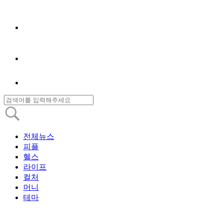
전체뉴스
피플
헬스
라이프
컬처
머니
테마