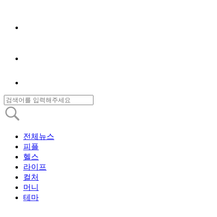
전체뉴스
피플
헬스
라이프
컬처
머니
테마