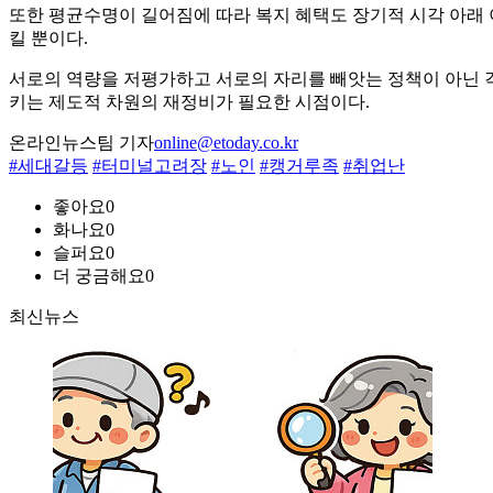
또한 평균수명이 길어짐에 따라 복지 혜택도 장기적 시각 아래 이
킬 뿐이다.
서로의 역량을 저평가하고 서로의 자리를 빼앗는 정책이 아닌 각
키는 제도적 차원의 재정비가 필요한 시점이다.
온라인뉴스팀 기자
online@etoday.co.kr
#세대갈등
#터미널고려장
#노인
#캥거루족
#취업난
좋아요
0
화나요
0
슬퍼요
0
더 궁금해요
0
최신뉴스