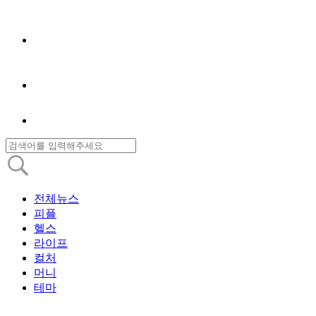
전체뉴스
피플
헬스
라이프
컬처
머니
테마