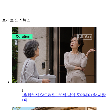
브라보 인기뉴스
1.
"후회하지 않으려면" 60세 넘어 끊어내야 할 사람
1위