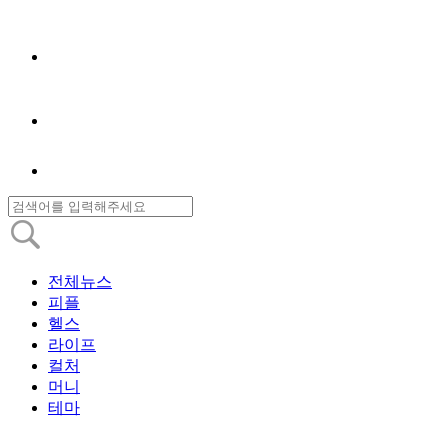
전체뉴스
피플
헬스
라이프
컬처
머니
테마