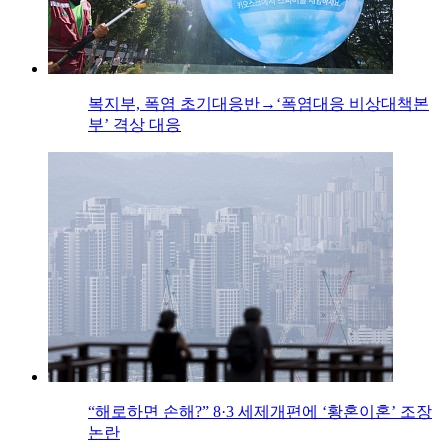
복지부, 폭염 초기대응반→‘폭염대응 비상대책본
부’ 격상 대응
“해로하면 손해?” 8·3 세제개편에 ‘황혼이혼’ 조장
논란