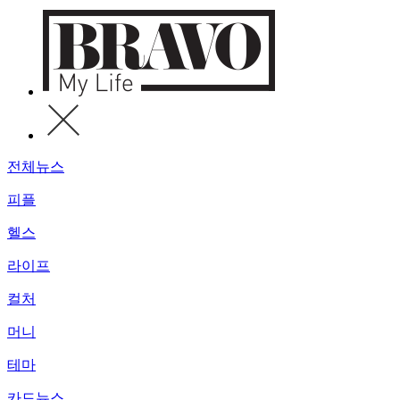
전체뉴스
피플
헬스
라이프
컬처
머니
테마
카드뉴스