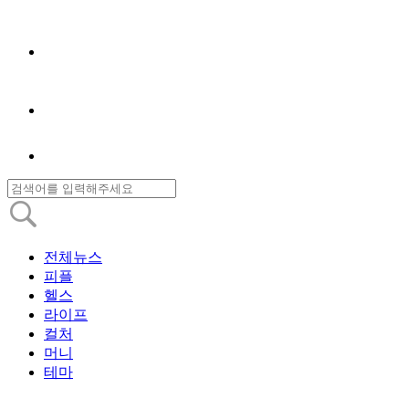
전체뉴스
피플
헬스
라이프
컬처
머니
테마