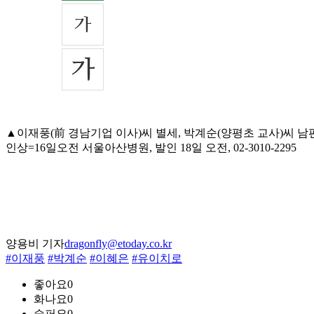
▲이재풍(前 경남기업 이사)씨 별세, 박계순(양평초 교사)씨 
인상=16일오전 서울아산병원, 발인 18일 오전, 02-3010-2295
양용비 기자
dragonfly@etoday.co.kr
#이재풍
#박계순
#이혜은
#유이치로
좋아요
0
화나요
0
슬퍼요
0