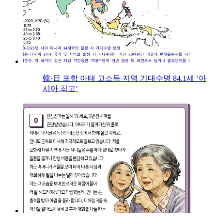
韓·日 포함 아태 고소득 지역 기대수명 84.1세 ‘아
시아 최고’