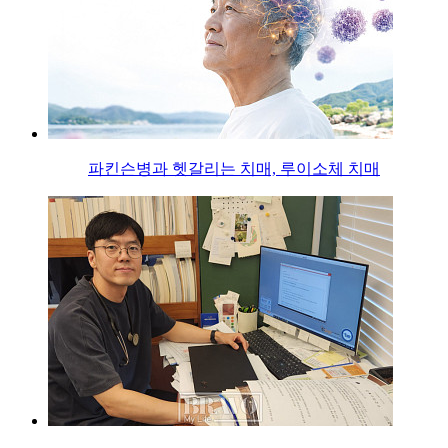
파킨슨병과 헷갈리는 치매, 루이소체 치매