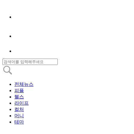
전체뉴스
피플
헬스
라이프
컬처
머니
테마