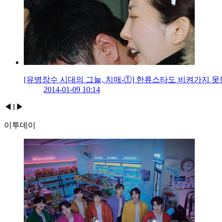
[유병장수 시대의 그늘, 치매-①] 한류스타도 비켜가지 못
2014-01-09 10:14
◀
1
▶
이투데이