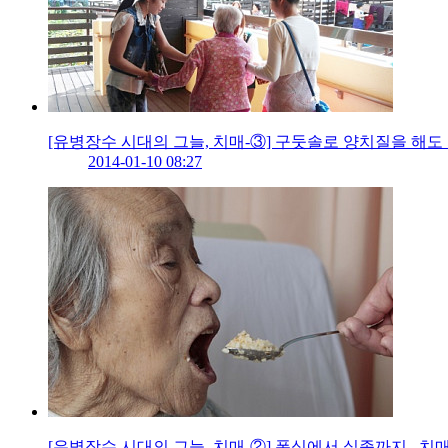
[유병장수 시대의 그늘, 치매-③] 구둣솔로 양치질을 해도
2014-01-10 08:27
[유병장수 시대의 그늘, 치매-②] 폭식에서 실종까지...치