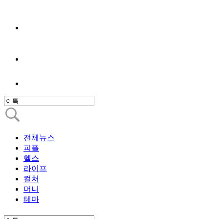
전체뉴스
피플
헬스
라이프
컬처
머니
테마