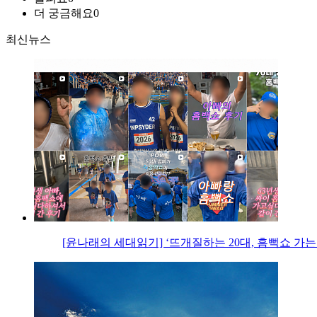
더 궁금해요
0
최신뉴스
[윤나래의 세대읽기] ‘뜨개질하는 20대, 흠뻑쇼 가는