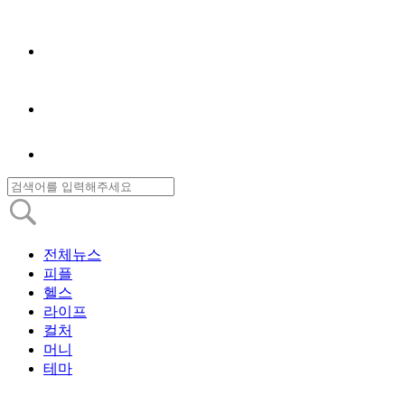
전체뉴스
피플
헬스
라이프
컬처
머니
테마