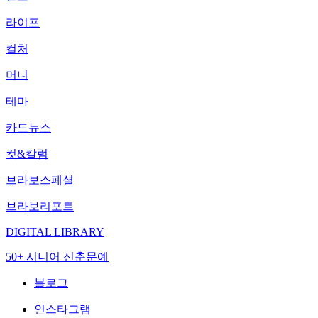
라이프
컬처
머니
테마
카드뉴스
컷&칼럼
브라보스페셜
브라보리포트
DIGITAL LIBRARY
50+ 시니어 신춘문예
블로그
인스타그램