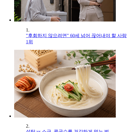
1.
"후회하지 않으려면" 60세 넘어 끊어내야 할 사람
1위
2.
설탕 vs 소금, 콩국수를 건강하게 먹는 법