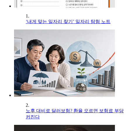
1.
‘내게 맞는 일자리 찾기’ 일자리 탐험 노트
2.
노후 대비로 달러보험? 환율 오르면 보험료 부담
커진다