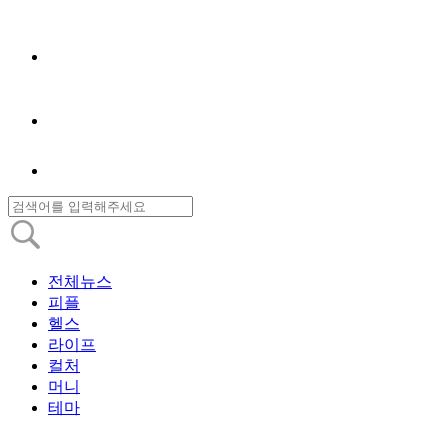
전체뉴스
피플
헬스
라이프
컬처
머니
테마