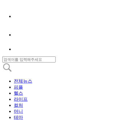
전체뉴스
피플
헬스
라이프
컬처
머니
테마