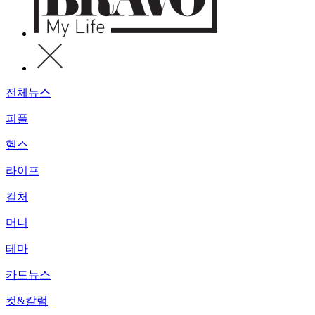
전체뉴스
피플
헬스
라이프
컬처
머니
테마
카드뉴스
컷&칼럼