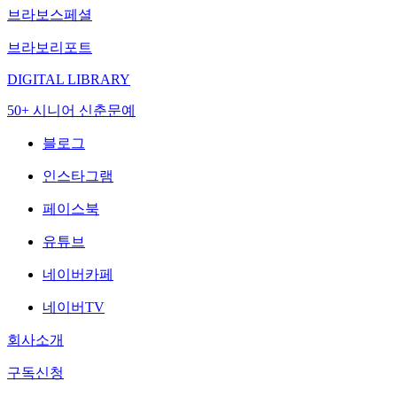
브라보스페셜
브라보리포트
DIGITAL LIBRARY
50+ 시니어 신춘문예
블로그
인스타그램
페이스북
유튜브
네이버카페
네이버TV
회사소개
구독신청