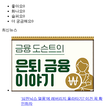
좋아요
0
화나요
0
슬퍼요
0
더 궁금해요
0
최신뉴스
'삼전닉스 열풍'에 레버리지 올라타기? 이건 꼭 확
인하자