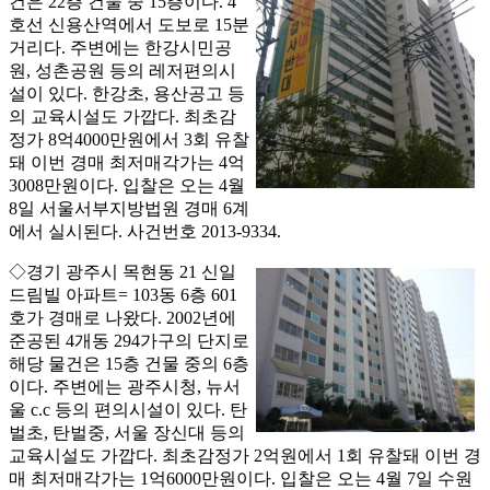
건은 22층 건물 중 15층이다. 4
호선 신용산역에서 도보로 15분
거리다. 주변에는 한강시민공
원, 성촌공원 등의 레저편의시
설이 있다. 한강초, 용산공고 등
의 교육시설도 가깝다. 최초감
정가 8억4000만원에서 3회 유찰
돼 이번 경매 최저매각가는 4억
3008만원이다. 입찰은 오는 4월
8일 서울서부지방법원 경매 6계
에서 실시된다. 사건번호 2013-9334.
◇경기 광주시 목현동 21 신일
드림빌 아파트= 103동 6층 601
호가 경매로 나왔다. 2002년에
준공된 4개동 294가구의 단지로
해당 물건은 15층 건물 중의 6층
이다. 주변에는 광주시청, 뉴서
울 c.c 등의 편의시설이 있다. 탄
벌초, 탄벌중, 서울 장신대 등의
교육시설도 가깝다. 최초감정가 2억원에서 1회 유찰돼 이번 경
매 최저매각가는 1억6000만원이다. 입찰은 오는 4월 7일 수원