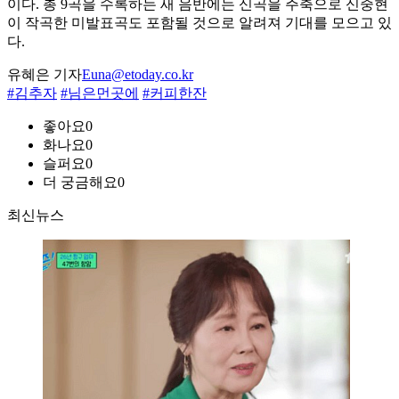
이다. 총 9곡을 수록하는 새 음반에는 신곡을 주축으로 신중현
이 작곡한 미발표곡도 포함될 것으로 알려져 기대를 모으고 있
다.
유혜은 기자
Euna@etoday.co.kr
#김추자
#님은먼곳에
#커피한잔
좋아요
0
화나요
0
슬퍼요
0
더 궁금해요
0
최신뉴스