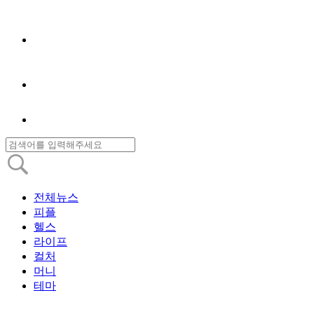
전체뉴스
피플
헬스
라이프
컬처
머니
테마