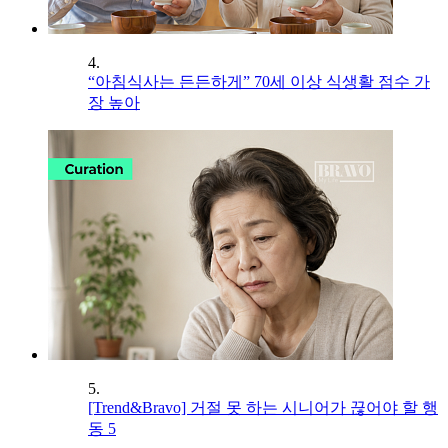
4.
“아침식사는 든든하게” 70세 이상 식생활 점수 가
장 높아
5.
[Trend&Bravo] 거절 못 하는 시니어가 끊어야 할 행
동 5