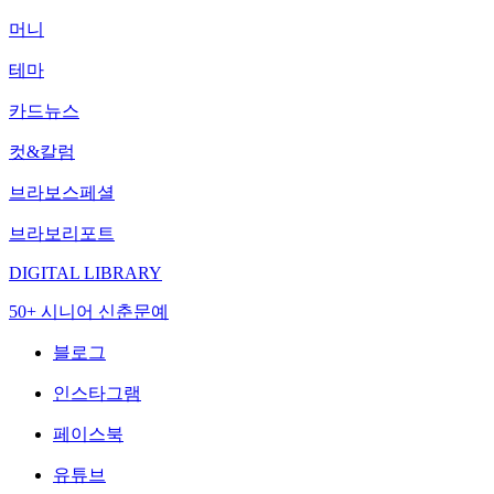
머니
테마
카드뉴스
컷&칼럼
브라보스페셜
브라보리포트
DIGITAL LIBRARY
50+ 시니어 신춘문예
블로그
인스타그램
페이스북
유튜브