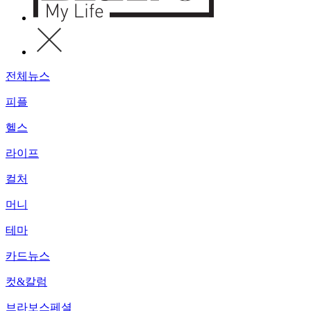
전체뉴스
피플
헬스
라이프
컬처
머니
테마
카드뉴스
컷&칼럼
브라보스페셜