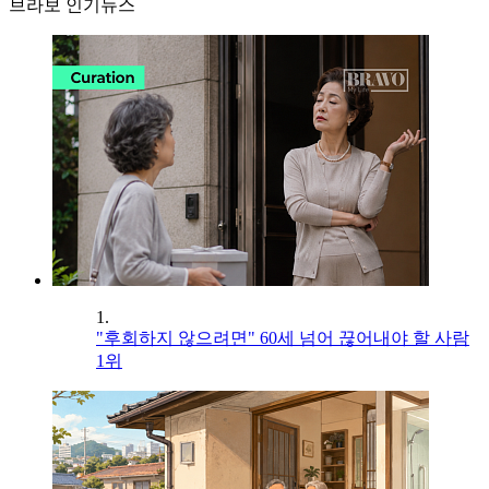
브라보 인기뉴스
1.
"후회하지 않으려면" 60세 넘어 끊어내야 할 사람
1위