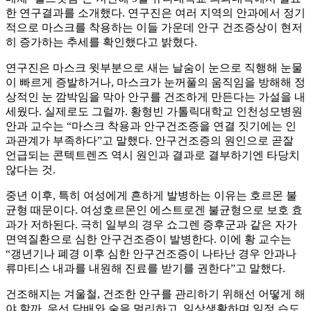
한 연구결과를 소개했다. 연구진은 여러 지역의 안과에서 정기
적으로 마스크를 착용하는 이들 가운데 안구 건조증상이 현저
히 증가하는 추세를 확인했다고 밝혔다.
연구진은 마스크 윗부분으로 새는 날숨이 눈으로 직행해 눈물
이 빠르게 증발하거나, 마스크가 눈꺼풀의 움직임을 방해해 정
상적인 눈 깜박임을 막아 안구를 건조하게 만든다는 가설을 내
세웠다. 실제로도 그럴까. 황형빈 가톨릭대학교 인천성모병원
안과 교수는 “마스크 착용과 안구건조증을 연결 짓기에는 인
과관계가 부족하다”고 말했다. 안구건조증의 원인으로 곧잘
언급되는 콘텍트렌즈 역시 원인과 결과로 결부하기엔 타당치
않다는 것.
중년 이후, 특히 여성에게 흔하게 발병하는 이유는 호르몬 불
균형 때문이다. 여성호르몬인 에스트로겐 불균형으로 보호 효
과가 저하된다. 극히 일부의 경우 쇼그렌 증후군과 같은 자가
면역질환으로 심한 안구건조증이 발병한다. 이에 황 교수는
“갱년기나 폐경 이후 심한 안구건조증이 나타난 경우 안과나
류마티스 내과를 내원해 진료를 받기를 권한다”고 말했다.
건조해지는 겨울철, 건조한 안구를 관리하기 위해선 어떻게 해
야 할까. 우선 담배와 술을 멀리하고, 일상생활하며 일정 습도