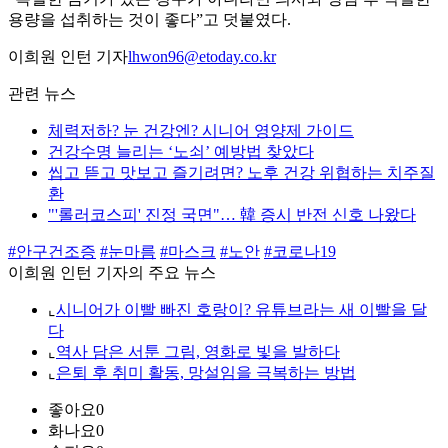
용량을 섭취하는 것이 좋다”고 덧붙였다.
이희원 인턴 기자
lhwon96@etoday.co.kr
관련 뉴스
체력저하? 눈 건강엔? 시니어 영양제 가이드
건강수명 늘리는 ‘노쇠’ 예방법 찾았다
씹고 뜯고 맛보고 즐기려면? 노후 건강 위협하는 치주질
환
"'롤러코스피' 진정 국면"… 韓 증시 반전 신호 나왔다
#안구건조증
#눈마름
#마스크
#노안
#코로나19
이희원 인턴 기자의 주요 뉴스
⌞
시니어가 이빨 빠진 호랑이? 유튜브라는 새 이빨을 달
다
⌞
역사 담은 서툰 그림, 영화로 빛을 발하다
⌞
은퇴 후 취미 활동, 망설임을 극복하는 방법
좋아요
0
화나요
0