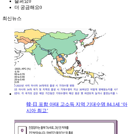
슬퍼요
0
더 궁금해요
0
최신뉴스
韓·日 포함 아태 고소득 지역 기대수명 84.1세 ‘아
시아 최고’