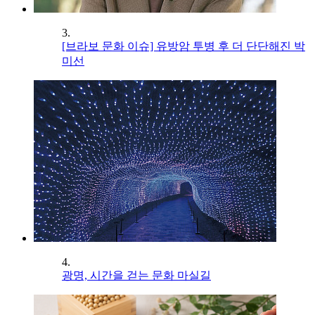
3.
[브라보 문화 이슈] 유방암 투병 후 더 단단해진 박
미선
4.
광명, 시간을 걷는 문화 마실길