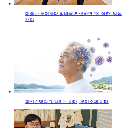
미술관 투어하다 발바닥 찌릿하면 ‘이 질환’ 의심
해야
파킨슨병과 헷갈리는 치매, 루이소체 치매