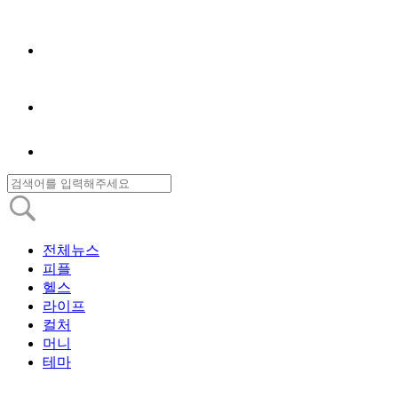
전체뉴스
피플
헬스
라이프
컬처
머니
테마