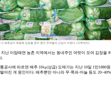
고 배춧값이 폭등해 김장을 준비 중인 주부들의 근심이 커졌다. (이투데이)
 지난 이맘때면 농촌 지역에서는 동네주민 여럿이 모여 김장을 하
.
따르면 배추 10㎏(상급) 도매가는 지난 10일 1만1880원으로,
어진 게 원인이다. 배추뿐만 아니라 무·쪽파·마늘 등도 20~40