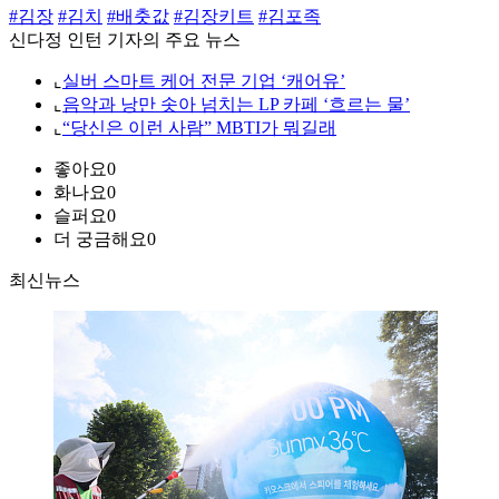
#김장
#김치
#배춧값
#김장키트
#김포족
신다정 인턴 기자의 주요 뉴스
⌞
실버 스마트 케어 전문 기업 ‘캐어유’
⌞
음악과 낭만 솟아 넘치는 LP 카페 ‘흐르는 물’
⌞
“당신은 이런 사람” MBTI가 뭐길래
좋아요
0
화나요
0
슬퍼요
0
더 궁금해요
0
최신뉴스