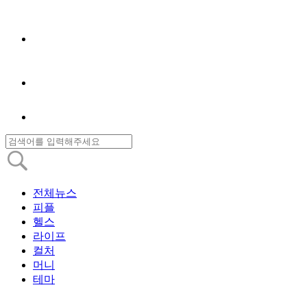
전체뉴스
피플
헬스
라이프
컬처
머니
테마