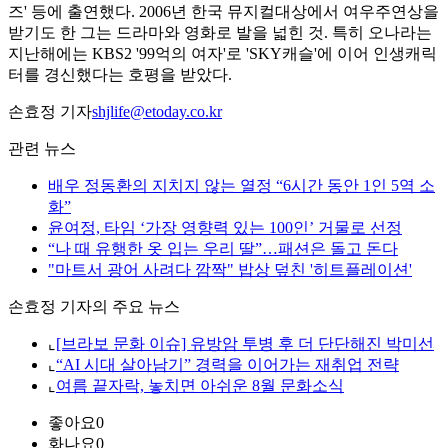
즈' 등에 출연했다. 2006년 한국 뮤지컬대상에서 여우주연상을
받기도 한 그는 드라마와 영화로 발을 넓힌 것. 특히 오나라는
지난해에는 KBS2 '99억의 여자'로 'SKY캐슬'에 이어 인생캐릭
터를 경신했다는 호평을 받았다.
손효정 기자
shjlife@etoday.co.kr
관련 뉴스
배우 정동환의 지치지 않는 열정 “6시간 동안 1인 5역 소
화”
윤여정, 타임 ‘가장 영향력 있는 100인’ 거물로 선정
“나 때 유행한 옷 입는 우리 딸”…패션은 돌고 돈다
"마트서 광어 사려다 깜짝" 밥상 덮친 '히트플레이션'
손효정 기자의 주요 뉴스
⌞
[브라보 문화 이슈] 유방암 투병 후 더 단단해진 박미선
⌞
“AI 시대 살아남기” 경력을 이어가는 재취업 전략
⌞
여름 끝자락, 놓치면 아쉬운 8월 문화소식
좋아요
0
화나요
0