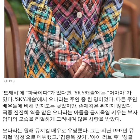
(JTBC)
'도깨비'에 "파국이다"가 있다면, 'SKY캐슬'에는 "어마마"가
있다. 'SKY캐슬'에서 오나라는 주연 중 한 명이었다. 다른 주연
배우들에 비해 인지도는 낮았지만, 존재감은 뒤지지 않았다.
극중 진진희 역을 맡은 오나라는 아들을 금지옥엽 키우는 부자
엄마의 모습을 리얼하게 그려내며 많은 사랑을 받았다.
오나라는 원래 뮤지컬 배우로 유명했다. 그는 지난 1997년 뮤
지컬 '심청'으로 데뷔했고, '김종욱 찾기', '아이 러브 유', '싱글