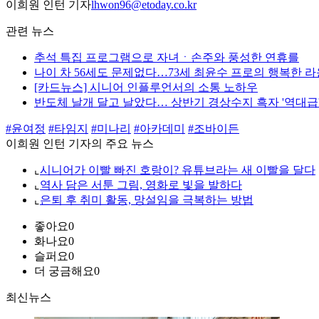
이희원 인턴 기자
lhwon96@etoday.co.kr
관련 뉴스
추석 특집 프로그램으로 자녀ㆍ손주와 풍성한 연휴를
나이 차 56세도 문제없다…73세 최윤수 프로의 행복한 
[카드뉴스] 시니어 인플루언서의 소통 노하우
반도체 날개 달고 날았다… 상반기 경상수지 흑자 '역대급
#윤여정
#타임지
#미나리
#아카데미
#조바이든
이희원 인턴 기자의 주요 뉴스
⌞
시니어가 이빨 빠진 호랑이? 유튜브라는 새 이빨을 달다
⌞
역사 담은 서툰 그림, 영화로 빛을 발하다
⌞
은퇴 후 취미 활동, 망설임을 극복하는 방법
좋아요
0
화나요
0
슬퍼요
0
더 궁금해요
0
최신뉴스