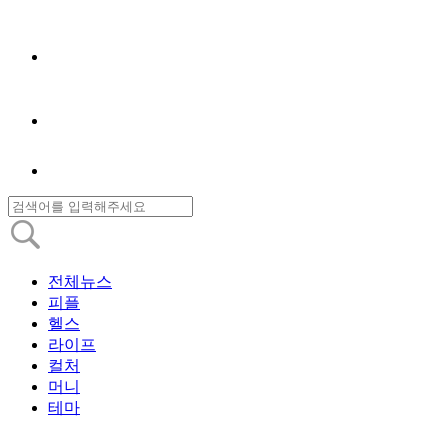
전체뉴스
피플
헬스
라이프
컬처
머니
테마