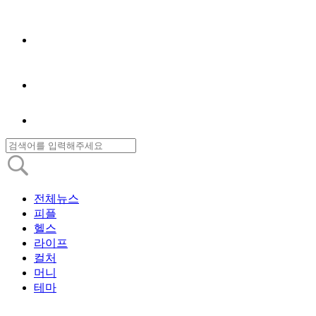
전체뉴스
피플
헬스
라이프
컬처
머니
테마