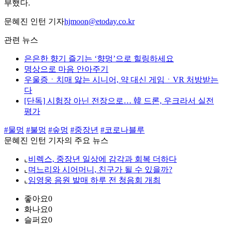
부했다.
문혜진 인턴 기자
hjmoon@etoday.co.kr
관련 뉴스
은은한 향기 즐기는 ‘향멍’으로 힐링하세요
명상으로 마음 안아주기
우울증ㆍ치매 앓는 시니어, 약 대신 게임ㆍVR 처방받는
다
[단독] 시험장 아닌 전장으로… 韓 드론, 우크라서 실전
평가
#물멍
#불멍
#숲멍
#중장년
#코로나블루
문혜진 인턴 기자의 주요 뉴스
⌞
비렉스, 중장년 일상에 감각과 회복 더하다
⌞
며느리와 시어머니, 친구가 될 수 있을까?
⌞
임영웅 음원 발매 하루 전 청음회 개최
좋아요
0
화나요
0
슬퍼요
0