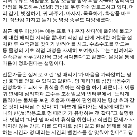
여러 유튜브 채널들도 일상 소음을 담아 뇌를 자극해 심리적인
안정을 유도하는 ASMR 영상을 우후죽순 업로드하고 있다. 머
리 감기, 빗질하기, 귀 파주기, 마사지, 목욕하기, 화장품 바르
기, 장난감 가지고 놀기 등 영상 종류도 다양해졌다.
최근 배우 이상이는 예능 프로 ‘나 혼자 산다’에 출연해 물고기
에 대한 해박한 지식을 뽐내며 직접 집 안에 거대한 어항을 설
치한 후 수족관을 찾아가 반려어를 사고, 수초수조를 만드는
등 물멍의 기초 작업 과정을 자세히 보여줬다. 그는 “반려어와
수족관을 하루 2시간씩 그냥 쳐다본다”고 말했다. 물멍을 통해
마음이 정화된다는 설명이다.
전문가들은 실제로 이런 ‘멍 때리기’가 마음을 가라앉히는 명
상 효과를 얻을 수 있다고 말한다. 멍 때리기로 심장박동수가
안정화하고 뇌에도 휴식을 취하는 작용을 하기 때문이다. 이동
귀 연세대 심리학과 교수는 조선일보와 인터뷰에서 “느리게
움직이는 물체를 보면 호흡과 마음이 편안해지는 명상 효과 같
은 것이 나타날 수 있다”며 “바쁘게 돌아가는 세상에 대한 하
나의 반(反)작용으로 멍 때리기가 유행하는 것 같다”고 설명했
다. 덧붙여 “다만 멍 때리며 휴식을 취한다고 직면한 문제가 사
라지진 않는 만큼, 이를 도피처로 삼지 말고 현실 문제를 해결
하는 시간과 멍 때리는 시간의 밸런스를 잘 맞춰야 한다”고 당