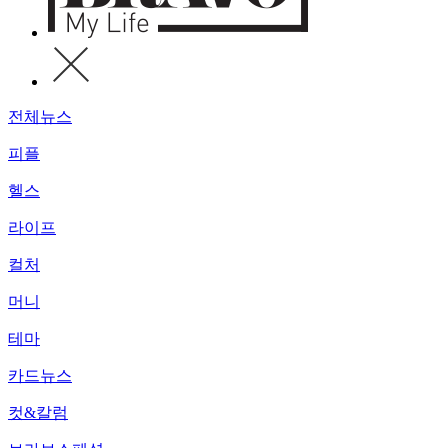
전체뉴스
피플
헬스
라이프
컬처
머니
테마
카드뉴스
컷&칼럼