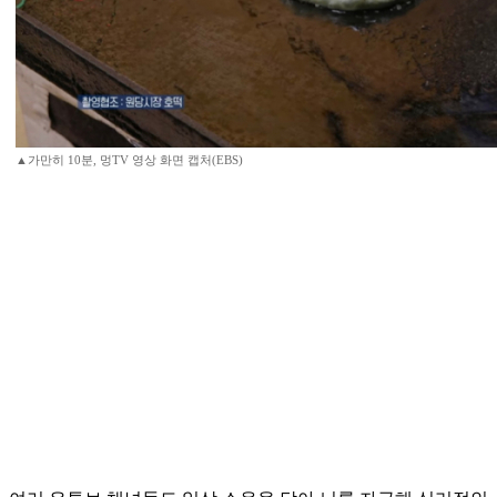
▲가만히 10분, 멍TV 영상 화면 캡처(EBS)