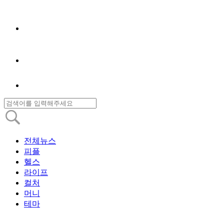
전체뉴스
피플
헬스
라이프
컬처
머니
테마