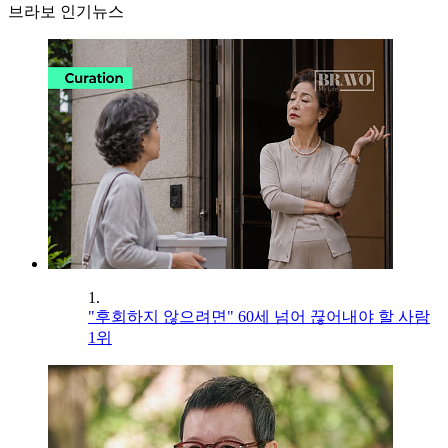
브라보 인기뉴스
1.
"후회하지 않으려면" 60세 넘어 끊어내야 할 사람
1위