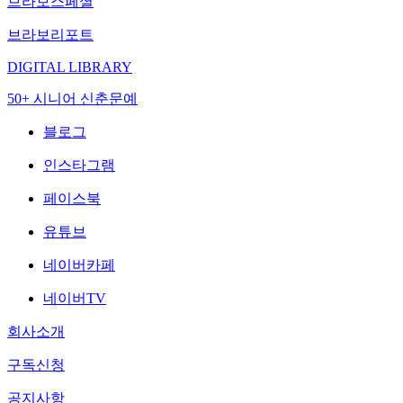
브라보스페셜
브라보리포트
DIGITAL LIBRARY
50+ 시니어 신춘문예
블로그
인스타그램
페이스북
유튜브
네이버카페
네이버TV
회사소개
구독신청
공지사항