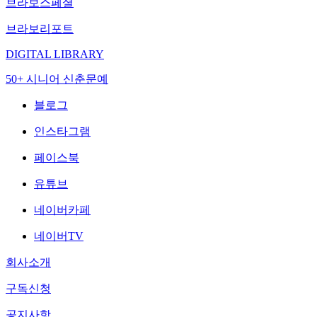
브라보스페셜
브라보리포트
DIGITAL LIBRARY
50+ 시니어 신춘문예
블로그
인스타그램
페이스북
유튜브
네이버카페
네이버TV
회사소개
구독신청
공지사항