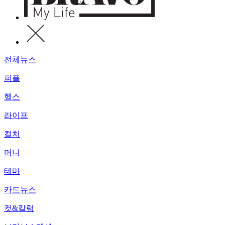
전체뉴스
피플
헬스
라이프
컬처
머니
테마
카드뉴스
컷&칼럼