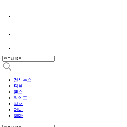
전체뉴스
피플
헬스
라이프
컬처
머니
테마