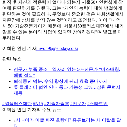
퇴직 후 자신의 적응력이 얼마나 되는지 서울50+ 인턴십에 참
여해 판단하기를 권했다. 그는 “개인의 능력에 대해 냉철하게
판단하는 것이 필요하나, 무엇보다 중요한 것은 사회생활에서
자존감에 상처를 받지 않는 것”이라고 조언했다. 이어 “나 역
시 50+기술전문가이기 때문에, 서울시50플러스재단에서 내가
맡을 수 있는 분야의 사업이 있다면 참여하겠다”며 발표를 마
무리했다.
이희원 인턴 기자
lhwon96@etoday.co.kr
관련 뉴스
전문가 부족 중소ㆍ일자리 없는 50+전문가 “미스매칭,
해법 절실”
퇴직중년 덕분, 수익 향상에 관리 효율 증대까지
美 클래리티 법안 연내 통과 가능성 13%…상원 문턱서
제동
#50플러스재단
#N15
#기술자숲㈜
#전문가
#스타트업
이희원 인턴 기자의 주요 뉴스
⌞
시니어가 이빨 빠진 호랑이? 유튜브라는 새 이빨을 달
다