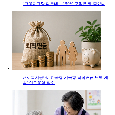
“고용지표랑 다르네…” 5060 구직은 왜 줄었나
근로복지공단, ‘한국형 기금형 퇴직연금 모델 개
발’ 연구용역 착수