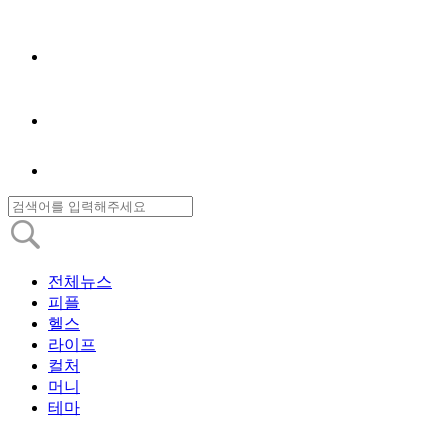
전체뉴스
피플
헬스
라이프
컬처
머니
테마