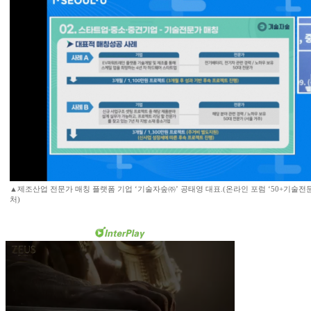
▲제조산업 전문가 매칭 플랫폼 기업 ‘기술자숲㈜’ 공태영 대표.(온라인 포럼 ‘50+기술전
처)