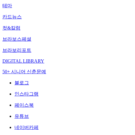
테마
카드뉴스
컷&칼럼
브라보스페셜
브라보리포트
DIGITAL LIBRARY
50+ 시니어 신춘문예
블로그
인스타그램
페이스북
유튜브
네이버카페