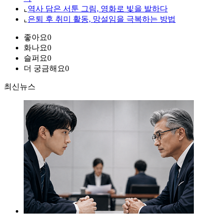
⌞
역사 담은 서툰 그림, 영화로 빛을 발하다
⌞
은퇴 후 취미 활동, 망설임을 극복하는 방법
좋아요
0
화나요
0
슬퍼요
0
더 궁금해요
0
최신뉴스