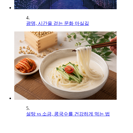
4.
광명, 시간을 걷는 문화 마실길
5.
설탕 vs 소금, 콩국수를 건강하게 먹는 법