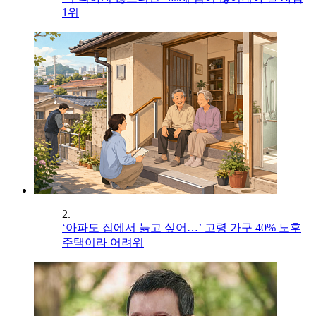
1위
2.
‘아파도 집에서 늙고 싶어…’ 고령 가구 40% 노후
주택이라 어려워