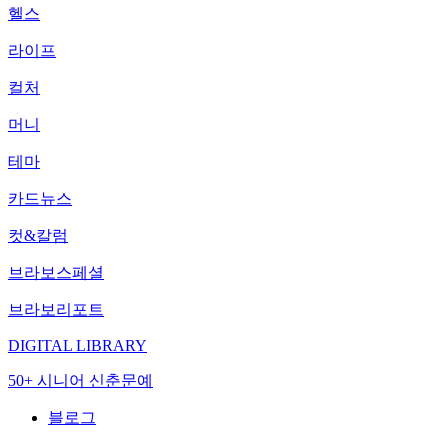
헬스
라이프
컬처
머니
테마
카드뉴스
컷&칼럼
브라보스페셜
브라보리포트
DIGITAL LIBRARY
50+ 시니어 신춘문예
블로그