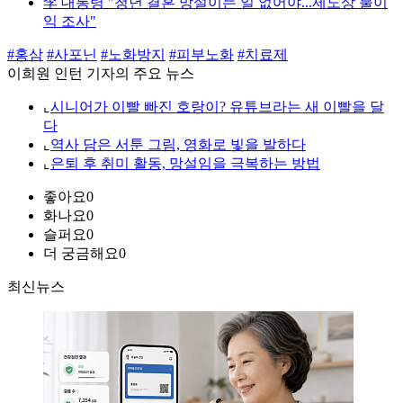
李 대통령 "청년 결혼 망설이는 일 없어야...제도상 불이
익 조사"
#홍삼
#사포닌
#노화방지
#피부노화
#치료제
이희원 인턴 기자의 주요 뉴스
⌞
시니어가 이빨 빠진 호랑이? 유튜브라는 새 이빨을 달
다
⌞
역사 담은 서툰 그림, 영화로 빛을 발하다
⌞
은퇴 후 취미 활동, 망설임을 극복하는 방법
좋아요
0
화나요
0
슬퍼요
0
더 궁금해요
0
최신뉴스