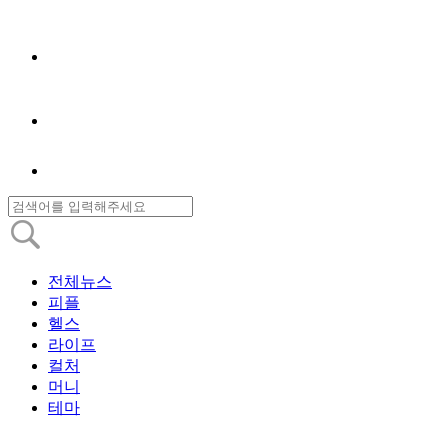
전체뉴스
피플
헬스
라이프
컬처
머니
테마