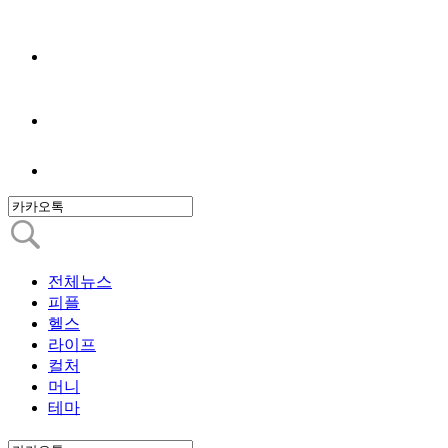
전체뉴스
피플
헬스
라이프
컬처
머니
테마