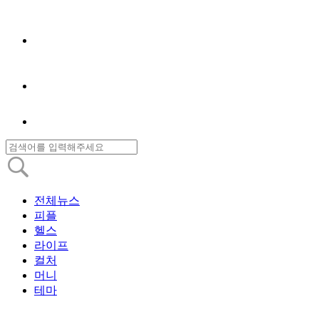
전체뉴스
피플
헬스
라이프
컬처
머니
테마