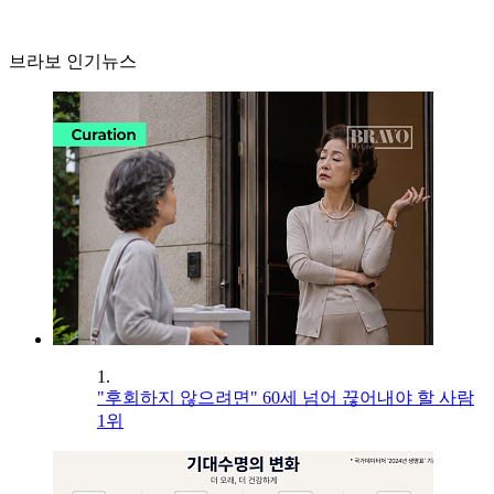
브라보 인기뉴스
1.
"후회하지 않으려면" 60세 넘어 끊어내야 할 사람
1위