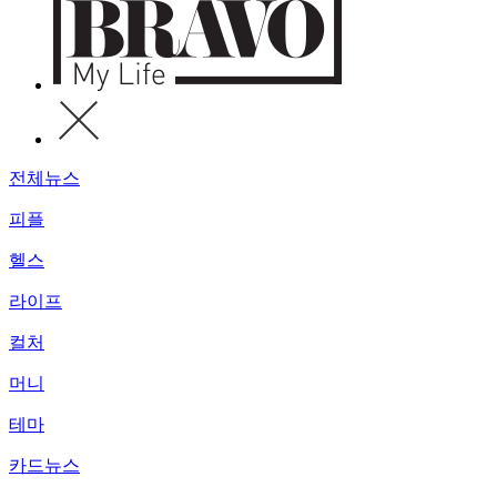
전체뉴스
피플
헬스
라이프
컬처
머니
테마
카드뉴스