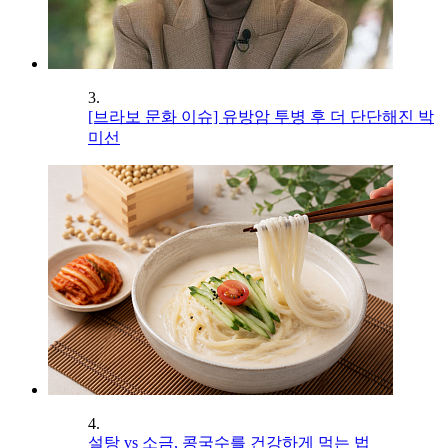
3.
[브라보 문화 이슈] 유방암 투병 후 더 단단해진 박
미선
4.
설탕 vs 소금, 콩국수를 건강하게 먹는 법