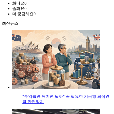
화나요
0
슬퍼요
0
더 궁금해요
0
최신뉴스
“수익률만 높이면 될까” 꼭 필요한 기금형 퇴직연
금 안전장치