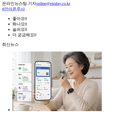
온라인뉴스팀 기자
online@etoday.co.kr
#안아픈주사
좋아요
0
화나요
0
슬퍼요
0
더 궁금해요
0
최신뉴스