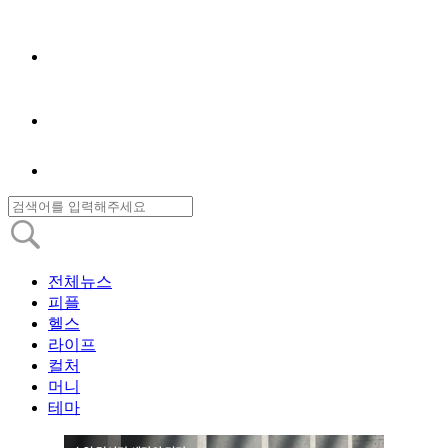
전체뉴스
피플
헬스
라이프
컬처
머니
테마