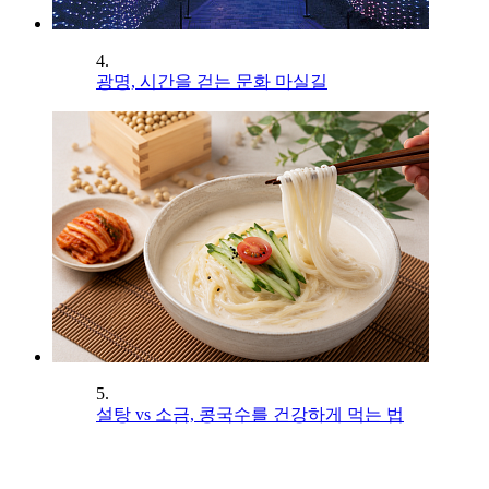
4.
광명, 시간을 걷는 문화 마실길
5.
설탕 vs 소금, 콩국수를 건강하게 먹는 법