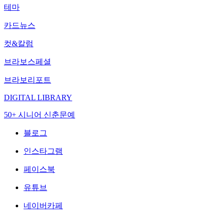
테마
카드뉴스
컷&칼럼
브라보스페셜
브라보리포트
DIGITAL LIBRARY
50+ 시니어 신춘문예
블로그
인스타그램
페이스북
유튜브
네이버카페