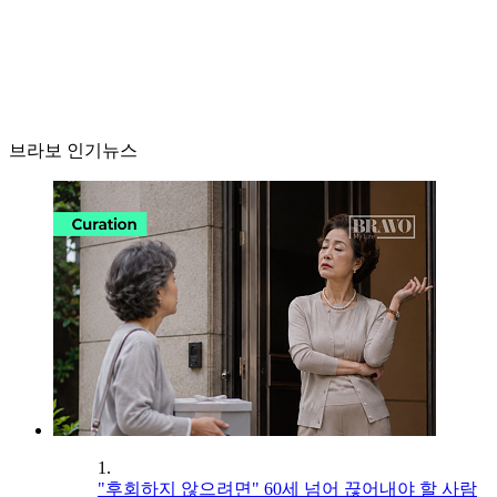
브라보 인기뉴스
1.
"후회하지 않으려면" 60세 넘어 끊어내야 할 사람