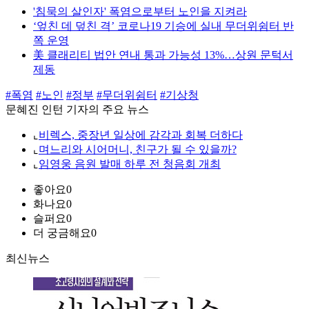
'침묵의 살인자' 폭염으로부터 노인을 지켜라
‘엎친 데 덮친 격’ 코로나19 기승에 실내 무더위쉼터 반
쪽 운영
美 클래리티 법안 연내 통과 가능성 13%…상원 문턱서
제동
#폭염
#노인
#정부
#무더위쉼터
#기상청
문혜진 인턴 기자의 주요 뉴스
⌞
비렉스, 중장년 일상에 감각과 회복 더하다
⌞
며느리와 시어머니, 친구가 될 수 있을까?
⌞
임영웅 음원 발매 하루 전 청음회 개최
좋아요
0
화나요
0
슬퍼요
0
더 궁금해요
0
최신뉴스