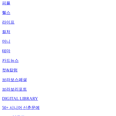
피플
헬스
라이프
컬처
머니
테마
카드뉴스
컷&칼럼
브라보스페셜
브라보리포트
DIGITAL LIBRARY
50+ 시니어 신춘문예