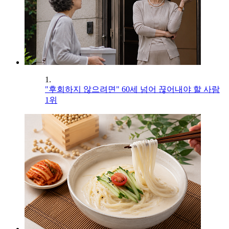
1.
"후회하지 않으려면" 60세 넘어 끊어내야 할 사람
1위