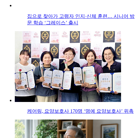
집으로 찾아가 고령자 인지·신체 훈련… 시니어 방
문 학습 ‘그레이스’ 출시
케어링, 요양보호사 170명 ‘명예 요양보호사’ 위촉