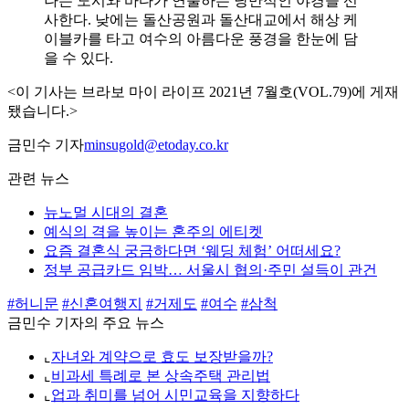
나는 도시와 바다가 연출하는 낭만적인 야경을 선
사한다. 낮에는 돌산공원과 돌산대교에서 해상 케
이블카를 타고 여수의 아름다운 풍경을 한눈에 담
을 수 있다.
<이 기사는 브라보 마이 라이프 2021년 7월호(VOL.79)에 게재
됐습니다.>
금민수 기자
minsugold@etoday.co.kr
관련 뉴스
뉴노멀 시대의 결혼
예식의 격을 높이는 혼주의 에티켓
요즘 결혼식 궁금하다면 ‘웨딩 체험’ 어떠세요?
정부 공급카드 임박… 서울시 협의·주민 설득이 관건
#허니문
#신혼여행지
#거제도
#여수
#삼척
금민수 기자의 주요 뉴스
⌞
자녀와 계약으로 효도 보장받을까?
⌞
비과세 특례로 본 상속주택 관리법
⌞
업과 취미를 넘어 시민교육을 지향하다