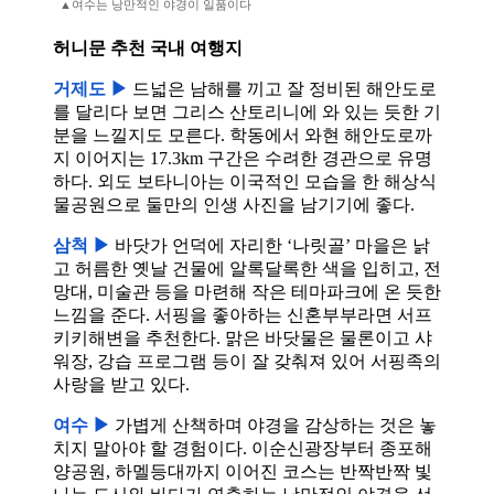
▲여수는 낭만적인 야경이 일품이다
허니문 추천 국내 여행지
거제도 ▶
드넓은 남해를 끼고 잘 정비된 해안도로
를 달리다 보면 그리스 산토리니에 와 있는 듯한 기
분을 느낄지도 모른다. 학동에서 와현 해안도로까
지 이어지는 17.3km 구간은 수려한 경관으로 유명
하다. 외도 보타니아는 이국적인 모습을 한 해상식
물공원으로 둘만의 인생 사진을 남기기에 좋다.
삼척 ▶
바닷가 언덕에 자리한 ‘나릿골’ 마을은 낡
고 허름한 옛날 건물에 알록달록한 색을 입히고, 전
망대, 미술관 등을 마련해 작은 테마파크에 온 듯한
느낌을 준다. 서핑을 좋아하는 신혼부부라면 서프
키키해변을 추천한다. 맑은 바닷물은 물론이고 샤
워장, 강습 프로그램 등이 잘 갖춰져 있어 서핑족의
사랑을 받고 있다.
여수 ▶
가볍게 산책하며 야경을 감상하는 것은 놓
치지 말아야 할 경험이다. 이순신광장부터 종포해
양공원, 하멜등대까지 이어진 코스는 반짝반짝 빛