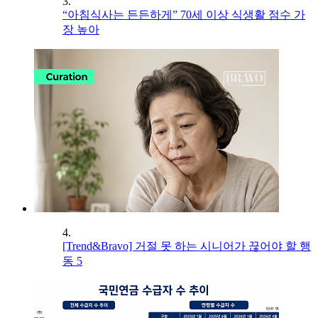
3.
“아침식사는 든든하게” 70세 이상 식생활 점수 가
장 높아
4.
[Trend&Bravo] 거절 못 하는 시니어가 끊어야 할 행
동 5