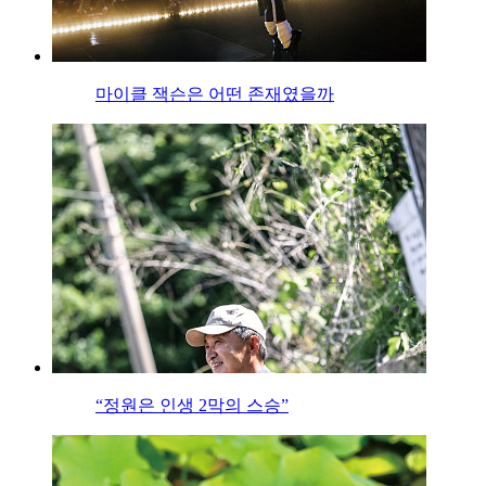
마이클 잭슨은 어떤 존재였을까
“정원은 인생 2막의 스승”