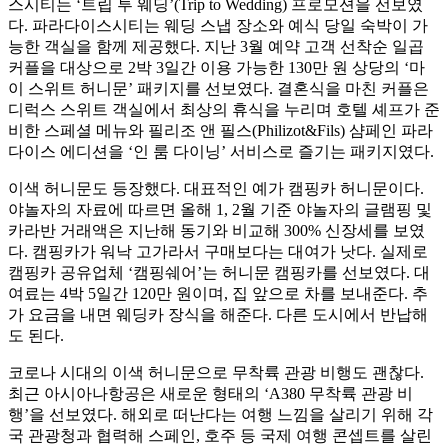
스시티는 ‘트립 투 웨딩’(Trip to Wedding) 프로모션을 선보였
다. 파라다이스시티는 웨딩 스냅 장소와 예식 당일 숙박이 가
능한 객실을 함께 제공했다. 지난 3월 예약 고객 선착순 일곱
커플을 대상으로 2박 3일간 이용 가능한 130만 원 상당의 ‘마
이 스위트 허니문’ 패키지를 선보였다. 결혼식을 마친 커플은
디럭스 스위트 객실에서 최상의 휴식을 누리며 호텔 셰프가 준
비한 스페셜 메뉴와 필리조 앤 필스(Philizot&Fils) 샴페인 파라
다이스 에디션을 ‘인 룸 다이닝’ 서비스로 즐기는 패키지였다.
이색 허니문도 등장했다. 대표적인 예가 캠핑카 허니문이다.
야놀자의 자료에 따르면 올해 1, 2월 기준 야놀자의 글램핑 및
카라반 거래액은 지난해 동기와 비교해 300% 신장세를 보였
다. 캠핑카가 워낙 고가라서 구매보다는 대여가 낫다. 실제로
캠핑카 공유업체 ‘캠핑쉐어’는 허니문 캠핑카를 선보였다. 대
여료는 4박 5일간 120만 원이며, 집 앞으로 차를 보내준다. 추
가 요금을 내면 웨딩카 장식을 해준다. 다른 도시에서 반납해
도 된다.
코로나 시대의 이색 허니문으로 무착륙 관광 비행도 괜찮다.
최근 아시아나항공은 새로운 형태의 ‘A380 무착륙 관광 비
행’을 선보였다. 해외로 떠난다는 여행 느낌을 살리기 위해 각
국 관광청과 협력해 스페인, 호주 등 국제 여행 콘셉트를 살린