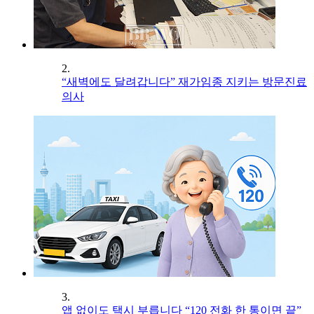
2.
“새벽에도 달려갑니다” 재가임종 지키는 방문진료
의사
3.
앱 없이도 택시 부릅니다 “120 전화 한 통이면 끝”