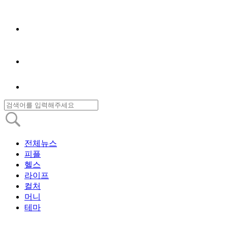
전체뉴스
피플
헬스
라이프
컬처
머니
테마