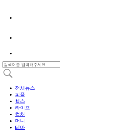
전체뉴스
피플
헬스
라이프
컬처
머니
테마