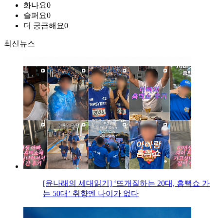
화나요
0
슬퍼요
0
더 궁금해요
0
최신뉴스
[윤나래의 세대읽기] ‘뜨개질하는 20대, 흠뻑쇼 가
는 50대’ 취향엔 나이가 없다