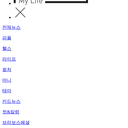
전체뉴스
피플
헬스
라이프
컬처
머니
테마
카드뉴스
컷&칼럼
브라보스페셜