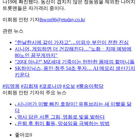
나19에 확진됐다. 동선이 겹치지 않은 정동원을 제외한 나머지
트롯맨들은 자가격리 중이다.
이희원 인턴 기자
lhwon96@etoday.co.kr
관련 뉴스
"한날한시에 같이 가자고"…이외수 부인이 전한 진심
시니어, 게임하면 더 건강해진다…"노화ㆍ치매 예방에
80노인 꿈꾸게까지"
"20대 아냐?" MZ세대 기죽이는 탄탄한 몸매의 할머니들
SK하이닉스, 용인·청주 54조 투자… AI 메모리 생산기지
키운다
#임영웅
#김희재
#코로나19
#오보
#뽕숭아학당
이희원 인턴 기자의 주요 뉴스
⌞
시니어가 이빨 빠진 호랑이? 유튜브라는 새 이빨을 달
다
⌞
역사 담은 서툰 그림, 영화로 빛을 발하다
⌞
은퇴 후 취미 활동, 망설임을 극복하는 방법
좋아요
0