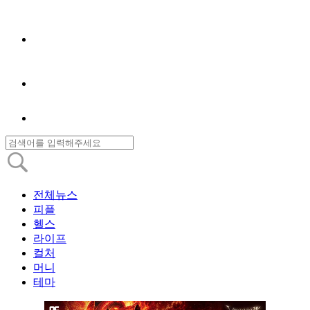
전체뉴스
피플
헬스
라이프
컬처
머니
테마