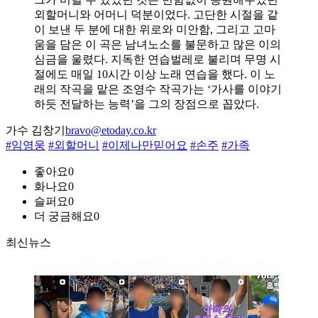
외할머니와 어머니 덕분이었다. 고단한 시절을 같
이 보낸 두 분에 대한 위로와 미안함, 그리고 고마
움을 담은 이 곡은 남녀노소를 불문하고 많은 이의
심금을 울렸다. 지독한 연습벌레로 불리며 무명 시
절에도 매일 10시간 이상 노래 연습을 했다. 이 노
래의 작곡을 맡은 조영수 작곡가는 ‘가사를 이야기
하듯 전달하는 능력’을 그의 장점으로 꼽았다.
가수 김창기
bravo@etoday.co.kr
#임영웅
#외할머니
#이제나만믿어요
#손주
#가족
좋아요
0
화나요
0
슬퍼요
0
더 궁금해요
0
최신뉴스