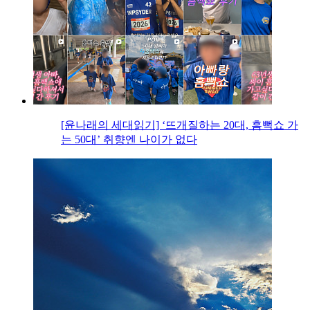
[윤나래의 세대읽기] ‘뜨개질하는 20대, 흠뻑쇼 가
는 50대’ 취향엔 나이가 없다