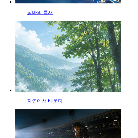
장마의 틈새
자연에서 배운다