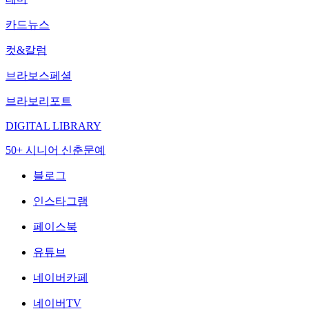
카드뉴스
컷&칼럼
브라보스페셜
브라보리포트
DIGITAL LIBRARY
50+ 시니어 신춘문예
블로그
인스타그램
페이스북
유튜브
네이버카페
네이버TV