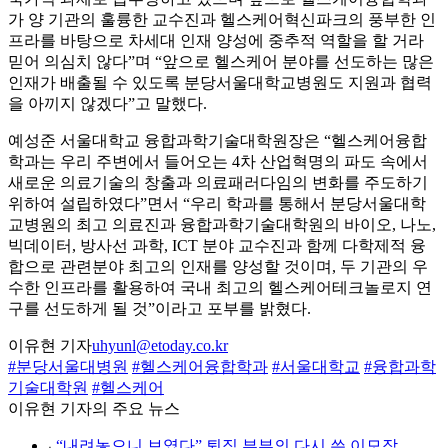
가 양 기관의 훌륭한 교수진과 헬스케어혁신파크의 풍부한 인
프라를 바탕으로 차세대 인재 양성에 중추적 역할을 할 거라
믿어 의심치 않다”며 “앞으로 헬스케어 분야를 선도하는 많은
인재가 배출될 수 있도록 분당서울대학교병원도 지원과 협력
을 아끼지 않겠다”고 말했다.
예성준 서울대학교 융합과학기술대학원장은 “헬스케어융합
학과는 우리 주변에서 들어오는 4차 산업혁명의 파도 속에서
새로운 의료기술의 창출과 의료패러다임의 변화를 주도하기
위하여 설립하였다”면서 “우리 학과를 통해서 분당서울대학
교병원의 최고 의료진과 융합과학기술대학원의 바이오, 나노,
빅데이터, 방사선 과학, ICT 분야 교수진과 함께 다학제적 융
합으로 관련분야 최고의 인재를 양성할 것이며, 두 기관의 우
수한 인프라를 활용하여 국내 최고의 헬스케어테크놀로지 연
구를 선도하게 될 것”이라고 포부를 밝혔다.
이유현 기자
uhyunl@etoday.co.kr
#분당서울대병원
#헬스케어융합학과
#서울대학교
#융합과학
기술대학원
#헬스케어
이유현 기자의 주요 뉴스
⌞
“내려놓으니 보였다” 퇴직 부부의 다시 쓴 이모작