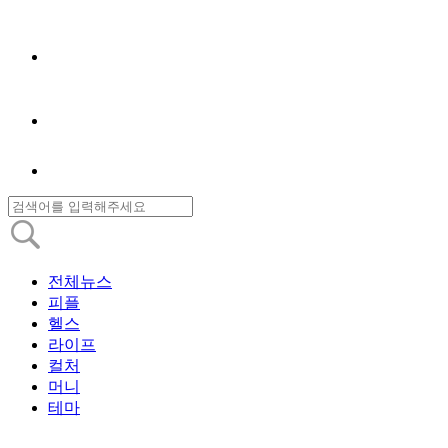
전체뉴스
피플
헬스
라이프
컬처
머니
테마