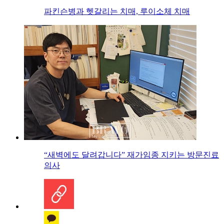
파킨슨병과 헷갈리는 치매, 루이소체 치매
“새벽에도 달려갑니다” 재가임종 지키는 방문진료
의사