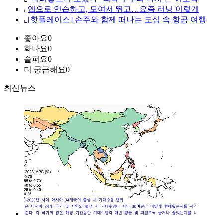
⌞
앱으로 연습하고, 모여서 뛰고…요즘 러닝 이렇게
⌞
[핫플레이스] 손주와 함께 떠나는 도심 속 항공 여행
좋아요
0
화나요
0
슬퍼요
0
더 궁금해요
0
최신뉴스