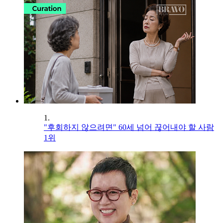
1.
"후회하지 않으려면" 60세 넘어 끊어내야 할 사람
1위