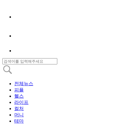
전체뉴스
피플
헬스
라이프
컬처
머니
테마