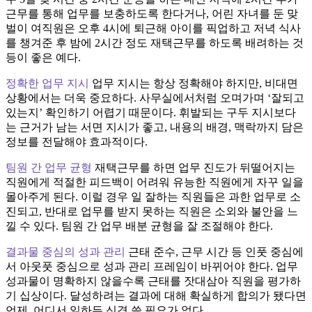
근무를 통해 업무를 보충하도록 한다거나, 어린 자녀를 둔 맞
벌이 여직원은 오후 4시에 퇴근해 아이를 픽업하고 저녁 식사
를 챙겨준 후 밤에 2시간 정도 재택근무를 하도록 배려하는 것
등이 좋은 예다.
정확한 업무 지시
업무 지시는 항상 정확해야 하지만, 비대면
상황에서는 더욱 중요하다. 사무실에서처럼 오며가며 ‘잘되고
있는지’ 확인하기 어렵기 때문이다. 휘발되는 구두 지시보다
는 근거가 남는 서면 지시가 좋고, 내용의 배경, 맥락까지 담은
정보를 전달해야 효과적이다.
팀원 간 업무 균형
재택근무를 하면 업무 진도가 뒤떨어지는
직원에게 적절한 피드백이 어려워 유능한 직원에게 자꾸 일을
몰아주게 된다. 이럴 경우 일 잘하는 직원들은 과한 업무로 소
진되고, 반대로 업무를 받지 못하는 직원은 소외와 불안을 느
낄 수 있다. 팀원 간 업무 배분 균형을 잘 조절해야 한다.
결과물 중심의 성과 관리
근태 준수, 근무 시간 등 인풋 중심에
서 아웃풋 중심으로 성과 관리 프레임이 바뀌어야 한다. 업무
성과물이 명확하지 않을수록 근태를 잣대삼아 직원을 평가하
기 십상이다. 달성하려는 결과에 대해 확실하게 합의가 됐다면
언제, 어디서 일하든 신경 쓸 필요가 없다.