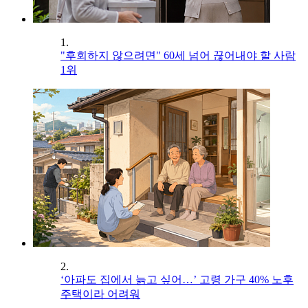
1.
"후회하지 않으려면" 60세 넘어 끊어내야 할 사람
1위
2.
‘아파도 집에서 늙고 싶어…’ 고령 가구 40% 노후
주택이라 어려워