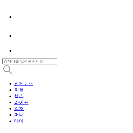
전체뉴스
피플
헬스
라이프
컬처
머니
테마