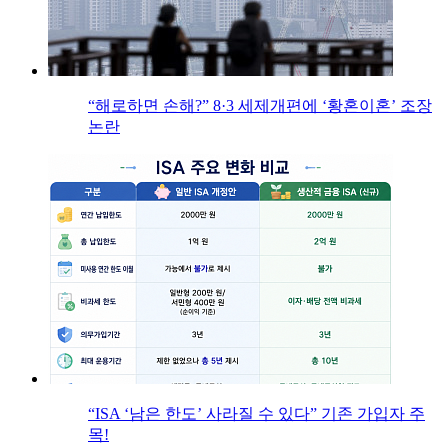
“해로하면 손해?” 8·3 세제개편에 ‘황혼이혼’ 조장
논란
“ISA ‘남은 한도’ 사라질 수 있다” 기존 가입자 주
목!